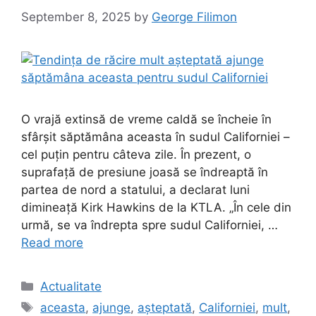
September 8, 2025
by
George Filimon
O vrajă extinsă de vreme caldă se încheie în
sfârșit săptămâna aceasta în sudul Californiei –
cel puțin pentru câteva zile. În prezent, o
suprafață de presiune joasă se îndreaptă în
partea de nord a statului, a declarat luni
dimineață Kirk Hawkins de la KTLA. „În cele din
urmă, se va îndrepta spre sudul Californiei, …
Read more
Categories
Actualitate
Tags
aceasta
,
ajunge
,
așteptată
,
Californiei
,
mult
,