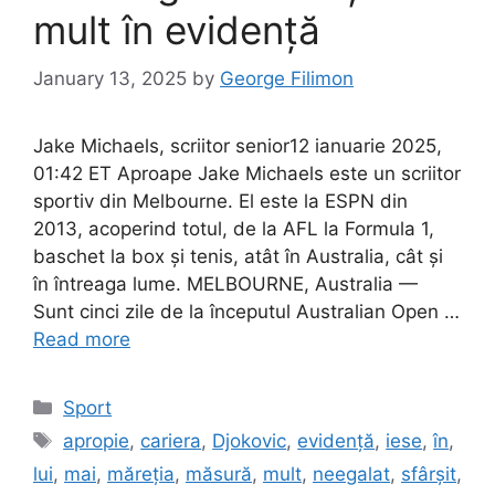
mult în evidență
January 13, 2025
by
George Filimon
Jake Michaels, scriitor senior12 ianuarie 2025,
01:42 ET Aproape Jake Michaels este un scriitor
sportiv din Melbourne. El este la ESPN din
2013, acoperind totul, de la AFL la Formula 1,
baschet la box și tenis, atât în ​​Australia, cât și
în întreaga lume. MELBOURNE, Australia —
Sunt cinci zile de la începutul Australian Open …
Read more
Categories
Sport
Tags
apropie
,
cariera
,
Djokovic
,
evidență
,
iese
,
în
,
lui
,
mai
,
măreția
,
măsură
,
mult
,
neegalat
,
sfârșit
,