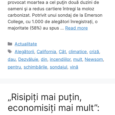
provocat moartea a cel puţin două duzini de
oameni şi a redus cartiere întregi la moloz
carbonizat. Potrivit unui sondaj de la Emerson
College, cu 1.000 de alegători înregistrați, o
majoritate (58%) au spus …
Read more
Categories
Actualitate
Tags
Alegătorii
,
California
,
Cât
,
climatice
,
criză
,
dau
,
Dezvăluie
,
din
,
incendiilor
,
mult
,
Newsom
,
pentru
,
schimbările
,
sondajul
,
vină
„Risipiți mai puțin,
economisiți mai mult”: