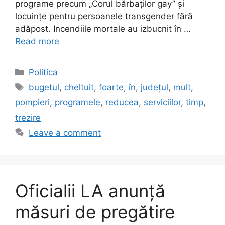
programe precum „Corul bărbaților gay” și
locuințe pentru persoanele transgender fără
adăpost. Incendiile mortale au izbucnit în …
Read more
Categories
Politica
Tags
bugetul
,
cheltuit
,
foarte
,
în
,
județul
,
mult
,
pompieri
,
programele
,
reducea
,
serviciilor
,
timp
,
trezire
Leave a comment
Oficialii LA anunță
măsuri de pregătire