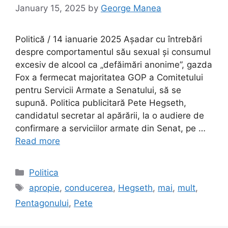
January 15, 2025
by
George Manea
Politică / 14 ianuarie 2025 Așadar cu întrebări
despre comportamentul său sexual și consumul
excesiv de alcool ca „defăimări anonime”, gazda
Fox a fermecat majoritatea GOP a Comitetului
pentru Servicii Armate a Senatului, să se
supună. Politica publicitară Pete Hegseth,
candidatul secretar al apărării, la o audiere de
confirmare a serviciilor armate din Senat, pe …
Read more
Categories
Politica
Tags
apropie
,
conducerea
,
Hegseth
,
mai
,
mult
,
Pentagonului
,
Pete