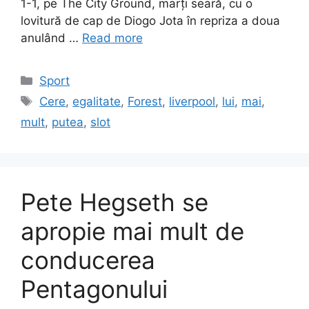
1-1, pe The City Ground, marți seară, cu o
lovitură de cap de Diogo Jota în repriza a doua
anulând …
Read more
Categories
Sport
Tags
Cere
,
egalitate
,
Forest
,
liverpool
,
lui
,
mai
,
mult
,
putea
,
slot
Pete Hegseth se
apropie mai mult de
conducerea
Pentagonului