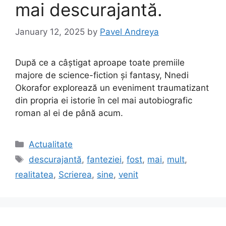
mai descurajantă.
January 12, 2025
by
Pavel Andreya
După ce a câștigat aproape toate premiile
majore de science-fiction și fantasy, Nnedi
Okorafor explorează un eveniment traumatizant
din propria ei istorie în cel mai autobiografic
roman al ei de până acum.
Categories
Actualitate
Tags
descurajantă
,
fanteziei
,
fost
,
mai
,
mult
,
realitatea
,
Scrierea
,
sine
,
venit