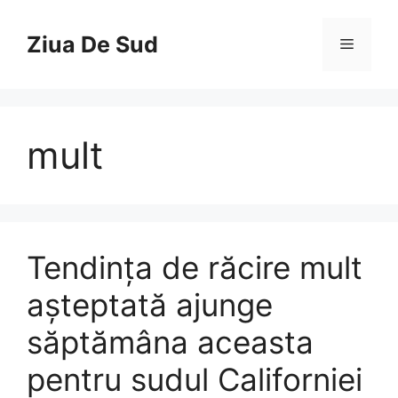
Skip
to
Ziua De Sud
Menu
content
mult
Tendința de răcire mult
așteptată ajunge
săptămâna aceasta
pentru sudul Californiei