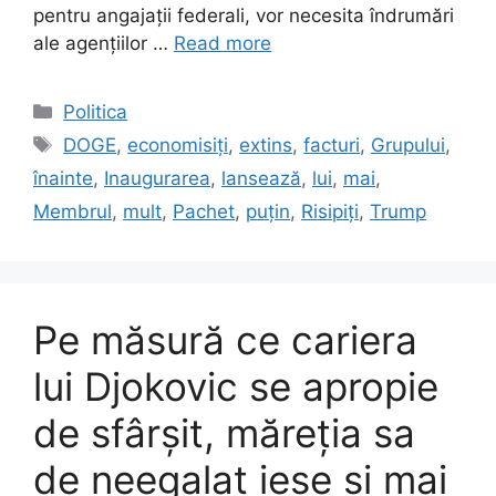
pentru angajații federali, vor necesita îndrumări
ale agențiilor …
Read more
Categories
Politica
Tags
DOGE
,
economisiți
,
extins
,
facturi
,
Grupului
,
înainte
,
Inaugurarea
,
lansează
,
lui
,
mai
,
Membrul
,
mult
,
Pachet
,
puțin
,
Risipiți
,
Trump
Pe măsură ce cariera
lui Djokovic se apropie
de sfârșit, măreția sa
de neegalat iese și mai