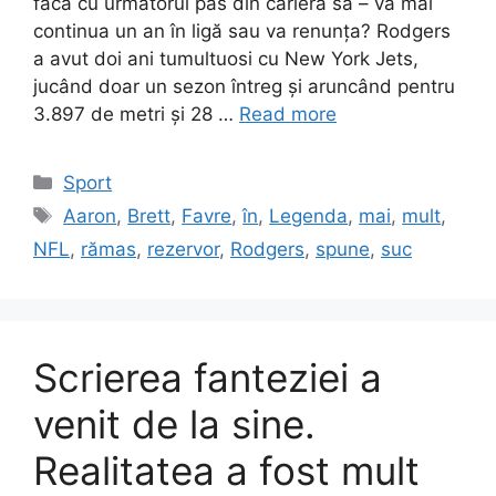
facă cu următorul pas din cariera sa – va mai
continua un an în ligă sau va renunța? Rodgers
a avut doi ani tumultuosi cu New York Jets,
jucând doar un sezon întreg și aruncând pentru
3.897 de metri și 28 …
Read more
Categories
Sport
Tags
Aaron
,
Brett
,
Favre
,
în
,
Legenda
,
mai
,
mult
,
NFL
,
rămas
,
rezervor
,
Rodgers
,
spune
,
suc
Scrierea fanteziei a
venit de la sine.
Realitatea a fost mult