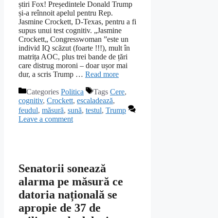
știri Fox! Președintele Donald Trump
și-a reînnoit apelul pentru Rep.
Jasmine Crockett, D-Texas, pentru a fi
supus unui test cognitiv. „Jasmine
Crockett„ Congresswoman ”este un
individ IQ scăzut (foarte !!!), mult în
matrița AOC, plus trei bande de țări
care distrug moroni – doar ușor mai
dur, a scris Trump …
Read more
Categories
Politica
Tags
Cere
,
cognitiv
,
Crockett
,
escaladează
,
feudul
,
măsură
,
sună
,
testul
,
Trump
Leave a comment
Senatorii sonează
alarma pe măsură ce
datoria națională se
apropie de 37 de