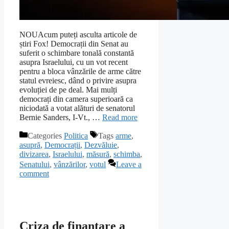
NOUAcum puteți asculta articole de
știri Fox! Democrații din Senat au
suferit o schimbare tonală constantă
asupra Israelului, cu un vot recent
pentru a bloca vânzările de arme către
statul evreiesc, dând o privire asupra
evoluției de pe deal. Mai mulți
democrați din camera superioară ca
niciodată a votat alături de senatorul
Bernie Sanders, I-Vt., …
Read more
Categories
Politica
Tags
arme
,
asupră
,
Democrații
,
Dezvăluie
,
divizarea
,
Israelului
,
măsură
,
schimba
,
Senatului
,
vânzărilor
,
votul
Leave a
comment
Criza de finanțare a