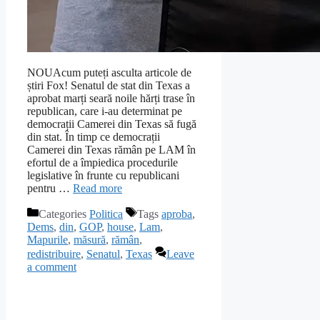
NOUAcum puteți asculta articole de
știri Fox! Senatul de stat din Texas a
aprobat marți seară noile hărți trase în
republican, care i-au determinat pe
democrații Camerei din Texas să fugă
din stat. În timp ce democrații
Camerei din Texas rămân pe LAM în
efortul de a împiedica procedurile
legislative în frunte cu republicani
pentru …
Read more
Categories
Politica
Tags
aproba
,
Dems
,
din
,
GOP
,
house
,
Lam
,
Mapurile
,
măsură
,
rămân
,
redistribuire
,
Senatul
,
Texas
Leave
a comment