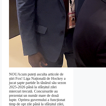
NOUAcum puteți asculta articole de
știri Fox! Liga Națională de Hockey a
jucat șapte partide în tânărul său sezon
2025-2026 până la sfârșitul zilei
miercuri trecută. Concursurile au
prezentat un număr mare de două
lupte. Oprirea guvernului a funcționat
timp de opt zile până la sfârșitul zilei,