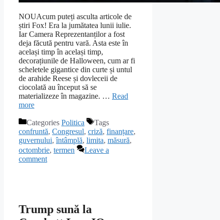
NOUAcum puteți asculta articole de
știri Fox! Era la jumătatea lunii iulie.
Iar Camera Reprezentanților a fost
deja făcută pentru vară. Asta este în
același timp în același timp,
decorațiunile de Halloween, cum ar fi
scheletele gigantice din curte și untul
de arahide Reese și dovleceii de
ciocolată au început să se
materializeze în magazine. …
Read
more
Categories
Politica
Tags
confruntă
,
Congresul
,
criză
,
finanțare
,
guvernului
,
întâmplă
,
limita
,
măsură
,
octombrie
,
termen
Leave a
comment
Trump sună la