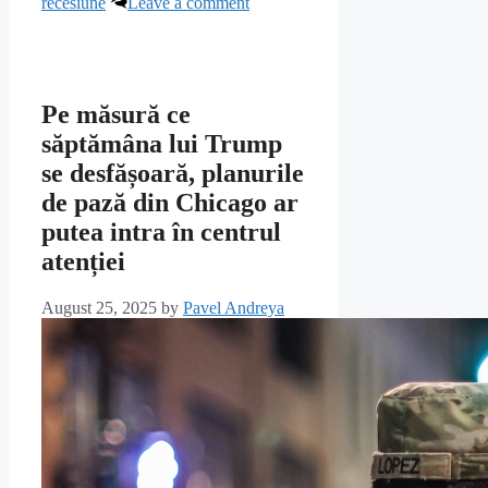
recesiune
Leave a comment
Pe măsură ce
săptămâna lui Trump
se desfășoară, planurile
de pază din Chicago ar
putea intra în centrul
atenției
August 25, 2025
by
Pavel Andreya