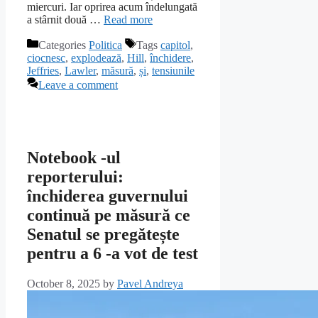
miercuri. Iar oprirea acum îndelungată
a stârnit două …
Read more
Categories
Politica
Tags
capitol
,
ciocnesc
,
explodează
,
Hill
,
închidere
,
Jeffries
,
Lawler
,
măsură
,
și
,
tensiunile
Leave a comment
Notebook -ul
reporterului:
închiderea guvernului
continuă pe măsură ce
Senatul se pregătește
pentru a 6 -a vot de test
October 8, 2025
by
Pavel Andreya