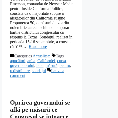
Emerson, comandat de Nexstar Media
pentru Inside California Politics,
constată că o majoritate subțire a
alegătorilor din California susține
Propunerea 50, o măsură de vot din
noiembrie care ar schimba temporar
hărțile districtului congresului ca
răspuns la Texas. Sondajul, realizat în
perioada 15-16 septembrie, a constatat
că 51% …
Read more
Categories
Actualitate
Tags
apucături
,
arăta
,
Californiei
,
cursa
,
guvernatorului
,
lider
,
măsură
,
pentru
,
redistribuire
,
sondajul
Leave a
comment
Oprirea guvernului se
află pe măsură ce
Congresul se întoarce