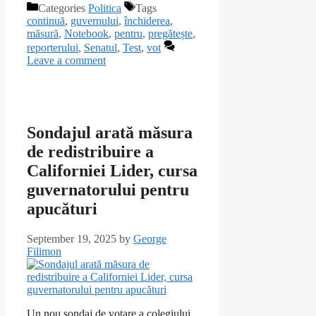
Categories
Politica
Tags
continuă
,
guvernului
,
închiderea
,
măsură
,
Notebook
,
pentru
,
pregătește
,
reporterului
,
Senatul
,
Test
,
vot
Leave a comment
Sondajul arată măsura
de redistribuire a
Californiei Lider, cursa
guvernatorului pentru
apucături
September 19, 2025
by
George
Filimon
Un nou sondaj de votare a colegiului