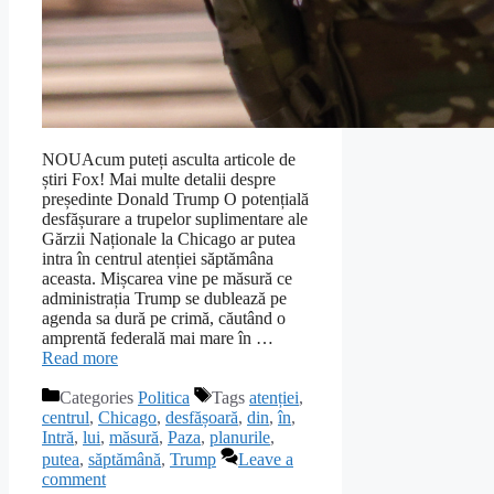
NOUAcum puteți asculta articole de
știri Fox! Mai multe detalii despre
președinte Donald Trump O potențială
desfășurare a trupelor suplimentare ale
Gărzii Naționale la Chicago ar putea
intra în centrul atenției săptămâna
aceasta. Mișcarea vine pe măsură ce
administrația Trump se dublează pe
agenda sa dură pe crimă, căutând o
amprentă federală mai mare în …
Read more
Categories
Politica
Tags
atenției
,
centrul
,
Chicago
,
desfășoară
,
din
,
în
,
Intră
,
lui
,
măsură
,
Paza
,
planurile
,
putea
,
săptămână
,
Trump
Leave a
comment