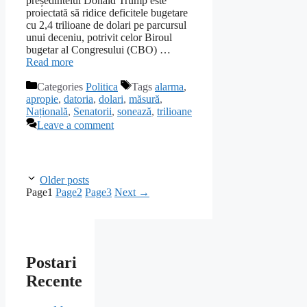
președintelui Donald Trump este
proiectată să ridice deficitele bugetare
cu 2,4 trilioane de dolari pe parcursul
unui deceniu, potrivit celor Biroul
bugetar al Congresului (CBO) …
Read more
Categories
Politica
Tags
alarma
,
apropie
,
datoria
,
dolari
,
măsură
,
Națională
,
Senatorii
,
sonează
,
trilioane
Leave a comment
Older posts
Page
1
Page
2
Page
3
Next
→
Postari
Recente