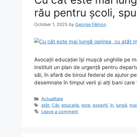
rău pentru școli, spu
October 1, 2025
by
George Filimon
Avocații educației își mușcă unghiile pe m
instituit un plan de urgență pentru depart
săi, în afară de biroul federal de ajutor p
desemnate în timpul verii și alți bani care 
Categories
Actualitate
Tags
atât
,
Cât
,
educație
,
este
,
experții
,
în
,
lungă
,
mai
Leave a comment