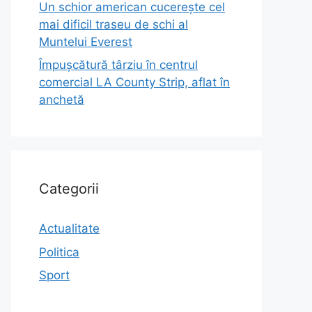
Un schior american cucerește cel
mai dificil traseu de schi al
Muntelui Everest
Împușcătură târziu în centrul
comercial LA County Strip, aflat în
anchetă
Categorii
Actualitate
Politica
Sport