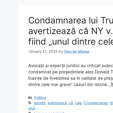
Condamnarea lui Trum
avertizează că NY v.
fiind „unul dintre ce
January 12, 2025
by
George Manea
Avocații și experții juridici au criticat j
condamnat pe președintele ales Donald Tr
înainte de învestirea sa în calitate de pre
dintre cele mai grave” cazuri din istorie. „
Categories
Politica
Tags
amintit
,
avertizează
,
că
,
cele
,
Condamnarea
,
d
unul