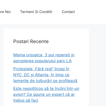
re Noi
Termeni Si Conditii
Contact
Postari Recente
Mama ursoaica, 3 pui reperati in
apropierea popularului parc LA
Protestele „Fără regi” încep în
NYC, DC și Atlanta, în timp ce
temerile de tulburări se profilează
Este nepoliticos să te înclini într-un
avion? Ce spune un expert că ar
trebui să faci