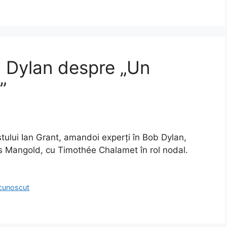
b Dylan despre „Un
”
tului Ian Grant, amandoi experți în Bob Dylan,
mes Mangold, cu Timothée Chalamet în rol nodal.
cunoscut