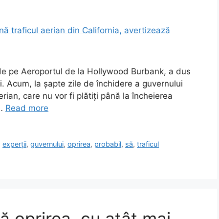
 de pe Aeroportul de la Hollywood Burbank, a dus
ri. Acum, la șapte zile de închidere a guvernului
erian, care nu vor fi plătiți până la încheierea
 …
Read more
,
experții
,
guvernului
,
oprirea
,
probabil
,
să
,
traficul
ă oprirea, cu atât mai