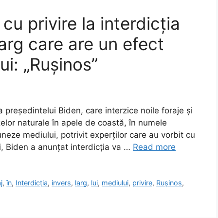
cu privire la interdicția
 larg care are un efect
ui: „Rușinos”
președintelui Biden, care interzice noile foraje și
zelor naturale în apele de coastă, în numele
neze mediului, potrivit experților care au vorbit cu
i, Biden a anunțat interdicția va …
Read more
j
,
în
,
Interdicția
,
invers
,
larg
,
lui
,
mediului
,
privire
,
Rușinos
,