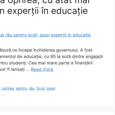
n experții în educație
ăsură ce începe închiderea guvernului. A fost
amentul de educație, cu 95 la sută dintre angajații
entru studenți. Cea mai mare parte a finanțării
vor fi lansați …
Read more
,
oprirea
,
pentru
,
rău
,
Școli
,
spun