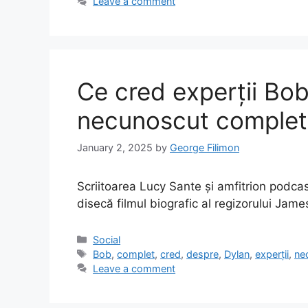
Leave a comment
Ce cred experții Bo
necunoscut complet
January 2, 2025
by
George Filimon
Scriitoarea Lucy Sante și amfitrion podcas
disecă filmul biografic al regizorului Ja
Categories
Social
Tags
Bob
,
complet
,
cred
,
despre
,
Dylan
,
experții
,
ne
Leave a comment