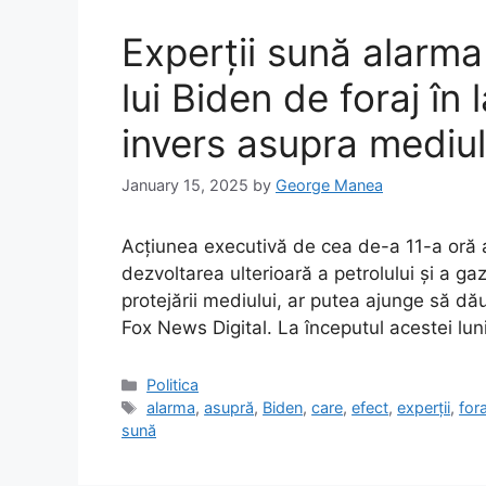
Experții sună alarma 
lui Biden de foraj în
invers asupra mediul
January 15, 2025
by
George Manea
Acțiunea executivă de cea de-a 11-a oră a 
dezvoltarea ulterioară a petrolului și a ga
protejării mediului, ar putea ajunge să dău
Fox News Digital. La începutul acestei lun
Categories
Politica
Tags
alarma
,
asupră
,
Biden
,
care
,
efect
,
experții
,
fora
sună