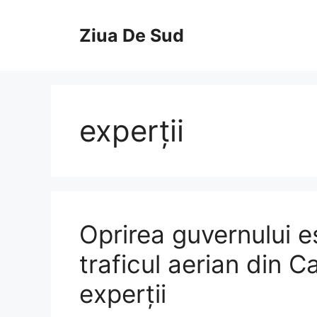
Skip
to
Ziua De Sud
content
experții
Oprirea guvernului e
traficul aerian din C
experții