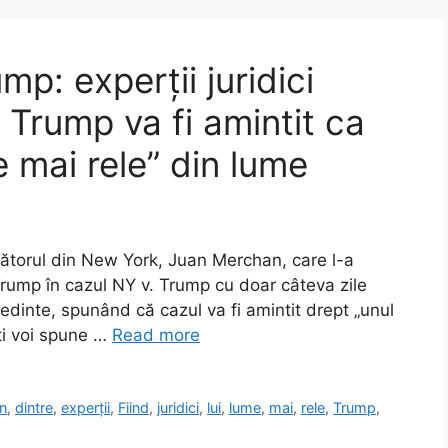
p: experții juridici
 Trump va fi amintit ca
le mai rele” din lume
udecătorul din New York, Juan Merchan, care l-a
ump în cazul NY v. Trump cu doar câteva zile
ședinte, spunând că cazul va fi amintit drept „unul
Îți voi spune …
Read more
in
,
dintre
,
experții
,
Fiind
,
juridici
,
lui
,
lume
,
mai
,
rele
,
Trump
,