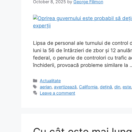
October 8, 2025
by
George Filimon
Lipsa de personal ale turnului de control
luni la 56 de întârzieri de zbor și 12 anulă
federal, o penurie de controlori cu trafic a
închiderii, provoacă probleme similare la
Categories
Actualitate
Tags
aerian
,
avertizează
,
California
,
dețină
,
din
,
este
Leave a comment
Cu cât este mai lung