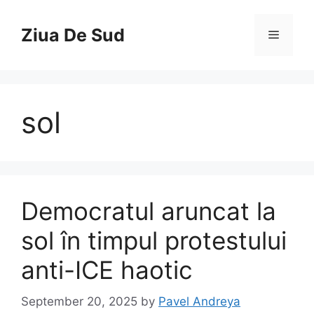
Skip
to
Ziua De Sud
Menu
content
sol
Democratul aruncat la
sol în timpul protestului
anti-ICE haotic
September 20, 2025
by
Pavel Andreya