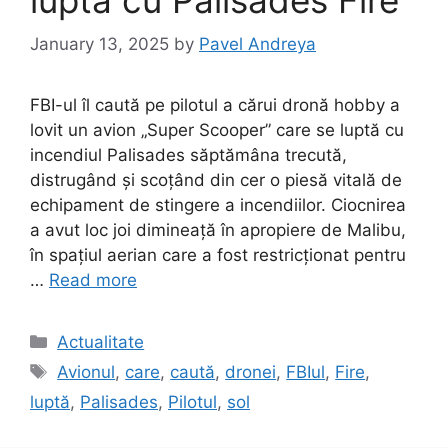
January 13, 2025
by
Pavel Andreya
FBI-ul îl caută pe pilotul a cărui dronă hobby a
lovit un avion „Super Scooper” care se luptă cu
incendiul Palisades săptămâna trecută,
distrugând și scoțând din cer o piesă vitală de
echipament de stingere a incendiilor. Ciocnirea
a avut loc joi dimineață în apropiere de Malibu,
în spațiul aerian care a fost restricționat pentru
…
Read more
Categories
Actualitate
Tags
Avionul
,
care
,
caută
,
dronei
,
FBIul
,
Fire
,
luptă
,
Palisades
,
Pilotul
,
sol