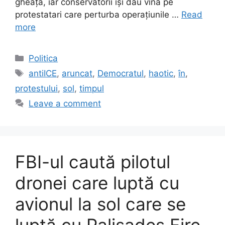
gheață, iar conservatorii își dau vina pe
protestatari care perturba operațiunile …
Read
more
Categories
Politica
Tags
antiICE
,
aruncat
,
Democratul
,
haotic
,
în
,
protestului
,
sol
,
timpul
Leave a comment
FBI-ul caută pilotul
dronei care luptă cu
avionul la sol care se
luptă cu Palisades Fire