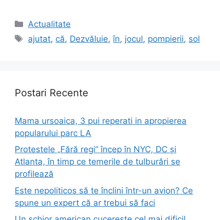
Categories
Actualitate
Tags
ajutat
,
că
,
Dezvăluie
,
în
,
jocul
,
pompierii
,
sol
Postari Recente
Mama ursoaica, 3 pui reperati in apropierea
popularului parc LA
Protestele „Fără regi” încep în NYC, DC și
Atlanta, în timp ce temerile de tulburări se
profilează
Este nepoliticos să te înclini într-un avion? Ce
spune un expert că ar trebui să faci
Un schior american cucerește cel mai dificil