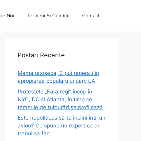
re Noi
Termeni Si Conditii
Contact
Postari Recente
Mama ursoaica, 3 pui reperati in
apropierea popularului parc LA
Protestele „Fără regi” încep în
NYC, DC și Atlanta, în timp ce
temerile de tulburări se profilează
Este nepoliticos să te înclini într-un
avion? Ce spune un expert că ar
trebui să faci