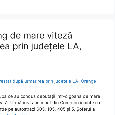
ng de mare viteză
ea prin județele LA,
după ce au condus deputații într-o goană de mare
seară. Urmărirea a început din Compton înainte ca
ntre pe autostrăzi 605, 105, 405 și 5. Șoferul a