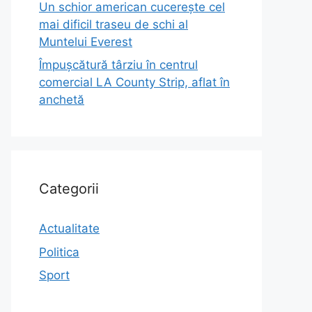
Un schior american cucerește cel
mai dificil traseu de schi al
Muntelui Everest
Împușcătură târziu în centrul
comercial LA County Strip, aflat în
anchetă
Categorii
Actualitate
Politica
Sport