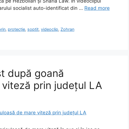
ă pe Hezbollah și Sharia Law. În videoclipul
rului socialist auto-identificat din …
Read more
prin
,
protecție
,
șoptit
,
videoclip
,
Zohran
est după goană
viteză prin județul LA