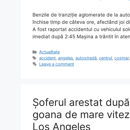
Benzile de tranziție aglomerate de la auto
închise timp de câteva ore, afectând joi d
A fost raportat accidentul cu vehiculul so
imediat după 2:45 Mașina a trântit în at
Categories
Actualitate
Tags
accident
,
angeles
,
autostradă
,
centrul
,
coșmar
Leave a comment
Șoferul arestat dup
goana de mare vitez
Los Angeles