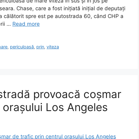
riculoasă de mare viteză în sus și în jos pe
eara. Chase, care a fost inițiată inițial de deputați
a călătorit spre est pe autostrada 60, când CHP a
erii …
Read more
are
,
periculoasă
,
prin
,
viteza
ostradă provoacă coșmar
l orașului Los Angeles