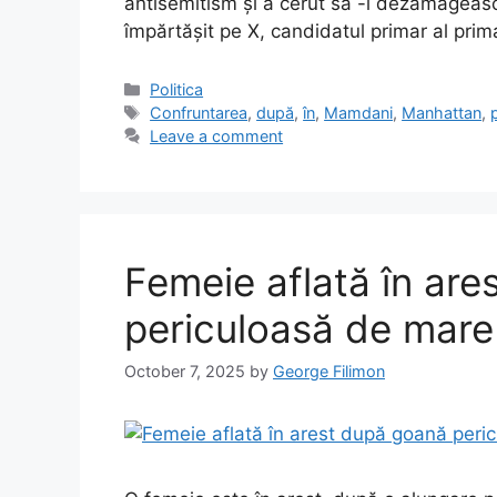
antisemitism și a cerut să -i dezamăgeasc
împărtășit pe X, candidatul primar al prima
Categories
Politica
Tags
Confruntarea
,
după
,
în
,
Mamdani
,
Manhattan
,
Leave a comment
Femeie aflată în ar
periculoasă de mare 
October 7, 2025
by
George Filimon