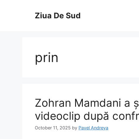
Skip
to
Ziua De Sud
content
prin
Zohran Mamdani a șo
videoclip după confr
October 11, 2025
by
Pavel Andreya