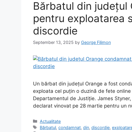
Bărbatul din județu
pentru exploatarea s
discordie
September 13, 2025
by
George Filimon
Un bărbat din județul Orange a fost conda
exploata cel puțin o duzină de fete online
Departamentul de Justiție. James Styner, 
declarat vinovat pe 28 martie pentru un
Categories
Actualitate
Tags
Bărbatul
,
condamnat
,
din
,
discordie
,
exploatar