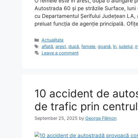
O femeie este în arest, după o alungare pe
Autostrada 60 și pe străzile Surface, luni s
cu Departamentul Șerifului Județean LA, 
preluat funcția de agenție principală. Ofiț
Categories
Actualitate
Tags
aflată
,
arest
,
după
,
femeie
,
goană
,
în
,
județul
,
m
Leave a comment
10 accident de aut
de trafic prin centru
September 25, 2025
by
George Filimon