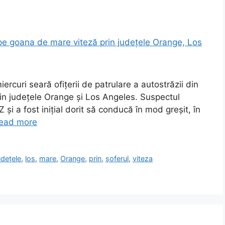
rcuri seară ofițerii de patrulare a autostrăzii din
rin județele Orange și Los Angeles. Suspectul
și a fost inițial dorit să conducă în mod greșit, în
ead more
udețele
,
los
,
mare
,
Orange
,
prin
,
șoferul
,
viteza