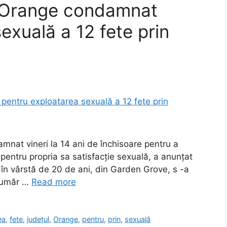
l Orange condamnat
exuală a 12 fete prin
mnat vineri la 14 ani de închisoare pentru a
 pentru propria sa satisfacție sexuală, a anunțat
în vârstă de 20 de ani, din Garden Grove, s -a
 număr …
Read more
ea
,
fete
,
județul
,
Orange
,
pentru
,
prin
,
sexuală