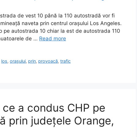
strada de vest 10 până la 110 autostradă vor fi
imineață naveta prin centrul orașului Los Angeles.
lo pe autostrada 10 chiar la est de autostrada 110
enuatoarele de …
Read more
,
los
,
orașului
,
prin
,
provoacă
,
trafic
ă ce a condus CHP pe
ă prin județele Orange,