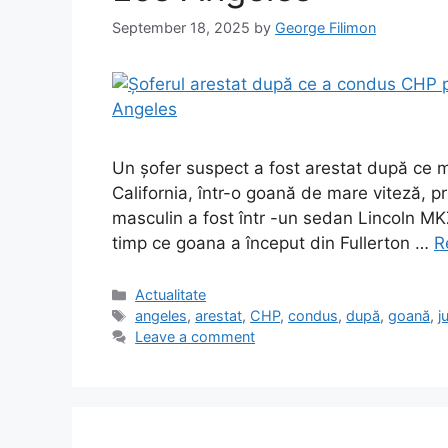
September 18, 2025
by
George Filimon
Un șofer suspect a fost arestat după ce mie
California, într-o goană de mare viteză, p
masculin a fost într -un sedan Lincoln MKZ 
timp ce goana a început din Fullerton …
R
Categories
Actualitate
Tags
angeles
,
arestat
,
CHP
,
condus
,
după
,
goană
,
j
Leave a comment