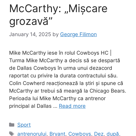
McCarthy: „Mișcare
grozavă”
January 14, 2025
by
George Filimon
Mike McCarthy iese în rolul Cowboys HC |
Turma Mike McCarthy a decis să se despartă
de Dallas Cowboys în urma unui dezacord
raportat cu privire la durata contractului său.
Colin Cowherd reacționează la știri și spune că
McCarthy ar trebui să meargă la Chicago Bears.
Perioada lui Mike McCarthy ca antrenor
principal al Dallas …
Read more
Categories
Sport
Tags
antrenorului
,
Bryant
,
Cowboys
,
Dez
,
după
,