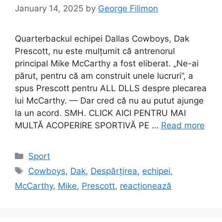
January 14, 2025
by
George Filimon
Quarterbackul echipei Dallas Cowboys, Dak
Prescott, nu este mulțumit că antrenorul
principal Mike McCarthy a fost eliberat. „Ne-ai
părut, pentru că am construit unele lucruri”, a
spus Prescott pentru ALL DLLS despre plecarea
lui McCarthy. — Dar cred că nu au putut ajunge
la un acord. SMH. CLICK AICI PENTRU MAI
MULTĂ ACOPERIRE SPORTIVĂ PE …
Read more
Categories
Sport
Tags
Cowboys
,
Dak
,
Despărțirea
,
echipei
,
McCarthy
,
Mike
,
Prescott
,
reacționează