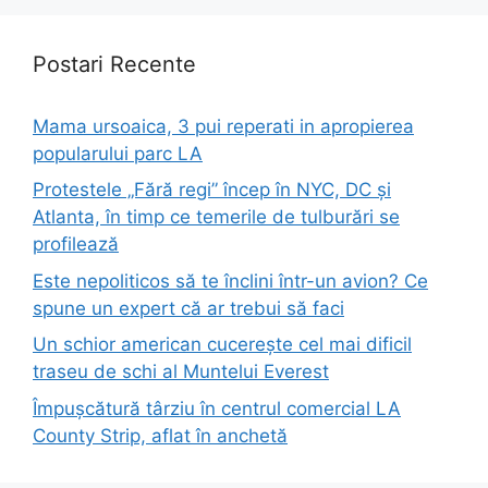
Postari Recente
Mama ursoaica, 3 pui reperati in apropierea
popularului parc LA
Protestele „Fără regi” încep în NYC, DC și
Atlanta, în timp ce temerile de tulburări se
profilează
Este nepoliticos să te înclini într-un avion? Ce
spune un expert că ar trebui să faci
Un schior american cucerește cel mai dificil
traseu de schi al Muntelui Everest
Împușcătură târziu în centrul comercial LA
County Strip, aflat în anchetă