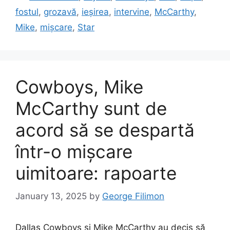
fostul
,
grozavă
,
ieșirea
,
intervine
,
McCarthy
,
Mike
,
mișcare
,
Star
Cowboys, Mike
McCarthy sunt de
acord să se despartă
într-o mișcare
uimitoare: rapoarte
January 13, 2025
by
George Filimon
Dallas Cowboys și Mike McCarthy au decis să