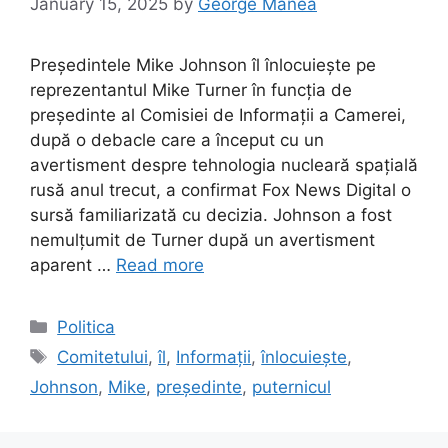
January 15, 2025
by
George Manea
Președintele Mike Johnson îl înlocuiește pe
reprezentantul Mike Turner în funcția de
președinte al Comisiei de Informații a Camerei,
după o debacle care a început cu un
avertisment despre tehnologia nucleară spațială
rusă anul trecut, a confirmat Fox News Digital o
sursă familiarizată cu decizia. Johnson a fost
nemulțumit de Turner după un avertisment
aparent …
Read more
Categories
Politica
Tags
Comitetului
,
îl
,
Informații
,
înlocuiește
,
Johnson
,
Mike
,
președinte
,
puternicul