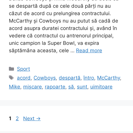
se despartă după ce cele două părți nu au
căzut de acord cu prelungirea contractului.
McCarthy și Cowboys nu au putut să cadă de
acord asupra duratei contractului și, având în
vedere că contractul cu antrenorul principal,
unic campion la Super Bowl, va expira
săptămâna aceasta, cele …
Read more
Categories
Sport
Tags
acord
,
Cowboys
,
despartă
,
întro
,
McCarthy
,
Mike
,
mișcare
,
rapoarte
,
să
,
sunt
,
uimitoare
Page
Page
1
2
Next
→