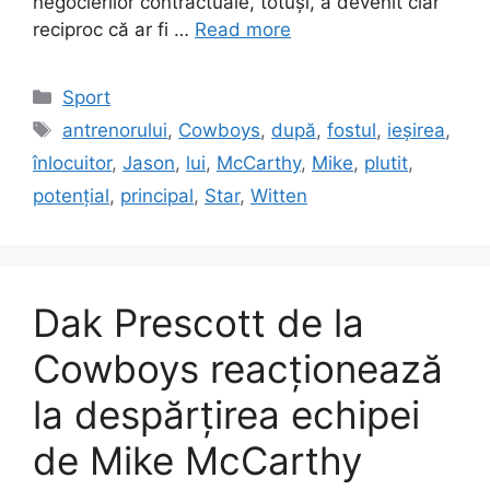
negocierilor contractuale, totuși, a devenit clar
reciproc că ar fi …
Read more
Categories
Sport
Tags
antrenorului
,
Cowboys
,
după
,
fostul
,
ieșirea
,
înlocuitor
,
Jason
,
lui
,
McCarthy
,
Mike
,
plutit
,
potențial
,
principal
,
Star
,
Witten
Dak Prescott de la
Cowboys reacționează
la despărțirea echipei
de Mike McCarthy