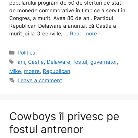
popularului program de 50 de sferturi de stat
de monede comemorative în timp ce a servit în
Congres, a murit. Avea 86 de ani. Partidul
Republican Delaware a anunțat că Castle a
murit joi la Greenville, …
Read more
Categories
Politica
Tags
ani
,
Castle
,
Delaware
,
fostul
,
guvernator
,
Mike
,
moare
,
Republican
Leave a comment
Cowboys îl privesc pe
fostul antrenor