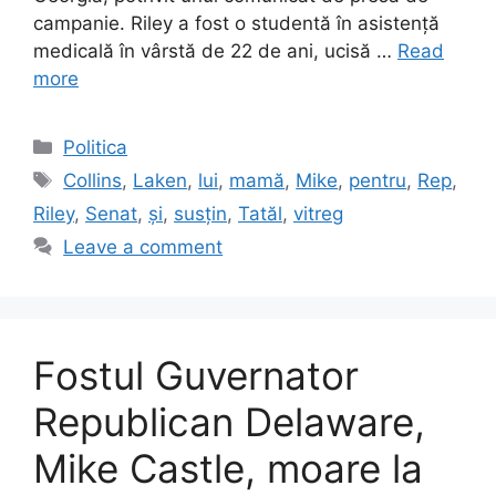
campanie. Riley a fost o studentă în asistență
medicală în vârstă de 22 de ani, ucisă …
Read
more
Categories
Politica
Tags
Collins
,
Laken
,
lui
,
mamă
,
Mike
,
pentru
,
Rep
,
Riley
,
Senat
,
și
,
susțin
,
Tatăl
,
vitreg
Leave a comment
Fostul Guvernator
Republican Delaware,
Mike Castle, moare la