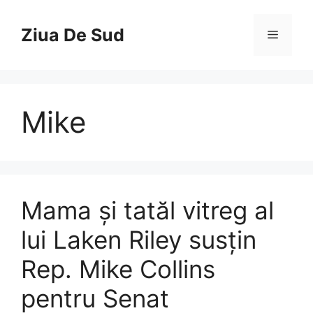
Skip
to
Ziua De Sud
Menu
content
Mike
Mama și tatăl vitreg al
lui Laken Riley susțin
Rep. Mike Collins
pentru Senat