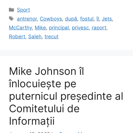
Categories
Sport
Tags
antrenor
,
Cowboys
,
după
,
fostul
,
îl
,
Jets
,
McCarthy
,
Mike
,
principal
,
privesc
,
raport
,
Robert
,
Saleh
,
trecut
Mike Johnson îl
înlocuiește pe
puternicul președinte al
Comitetului de
Informații