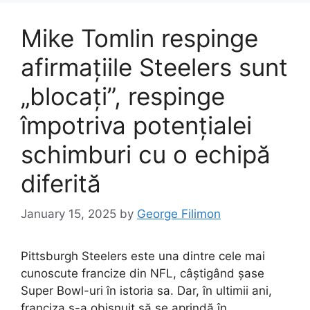
Mike Tomlin respinge
afirmațiile Steelers sunt
„blocați”, respinge
împotriva potențialei
schimburi cu o echipă
diferită
January 15, 2025
by
George Filimon
Pittsburgh Steelers este una dintre cele mai
cunoscute francize din NFL, câștigând șase
Super Bowl-uri în istoria sa. Dar, în ultimii ani,
franciza s-a obișnuit să se aprindă în