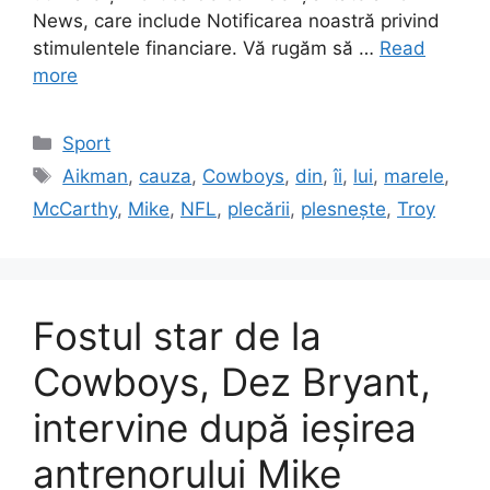
News, care include Notificarea noastră privind
stimulentele financiare. Vă rugăm să …
Read
more
Categories
Sport
Tags
Aikman
,
cauza
,
Cowboys
,
din
,
îi
,
lui
,
marele
,
McCarthy
,
Mike
,
NFL
,
plecării
,
plesnește
,
Troy
Fostul star de la
Cowboys, Dez Bryant,
intervine după ieșirea
antrenorului Mike