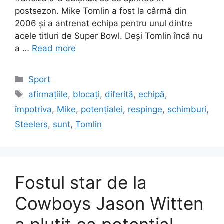
postsezon. Mike Tomlin a fost la cârmă din
2006 și a antrenat echipa pentru unul dintre
acele titluri de Super Bowl. Deși Tomlin încă nu
a …
Read more
Categories
Sport
Tags
afirmațiile
,
blocați
,
diferită
,
echipă
,
împotriva
,
Mike
,
potențialei
,
respinge
,
schimburi
,
Steelers
,
sunt
,
Tomlin
Fostul star de la
Cowboys Jason Witten