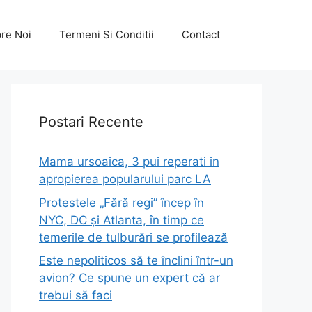
re Noi
Termeni Si Conditii
Contact
Postari Recente
Mama ursoaica, 3 pui reperati in
apropierea popularului parc LA
Protestele „Fără regi” încep în
NYC, DC și Atlanta, în timp ce
temerile de tulburări se profilează
Este nepoliticos să te înclini într-un
avion? Ce spune un expert că ar
trebui să faci