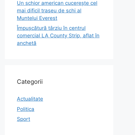
Un schior american cucerește cel
mai dificil traseu de schi al
Muntelui Everest
Împușcătură târziu în centrul
comercial LA County Strip, aflat în
anchetă
Categorii
Actualitate
Politica
Sport