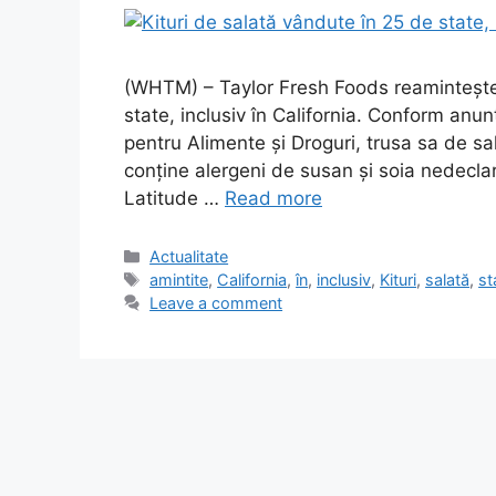
(WHTM) – Taylor Fresh Foods reamintește 
state, inclusiv în California. Conform anu
pentru Alimente și Droguri, trusa sa de s
conține alergeni de susan și soia nedeclar
Latitude …
Read more
Categories
Actualitate
Tags
amintite
,
California
,
în
,
inclusiv
,
Kituri
,
salată
,
st
Leave a comment