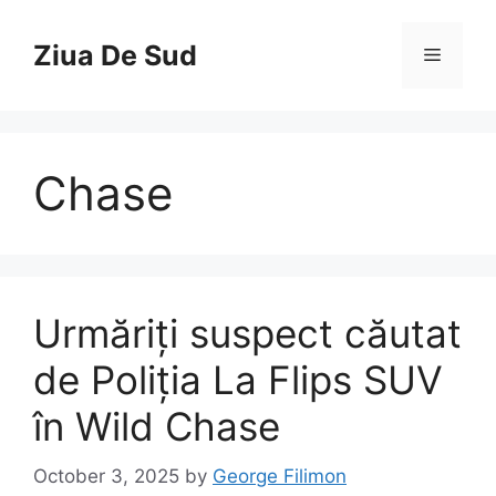
Skip
to
Ziua De Sud
Menu
content
Chase
Urmăriți suspect căutat
de Poliția La Flips SUV
în Wild Chase
October 3, 2025
by
George Filimon