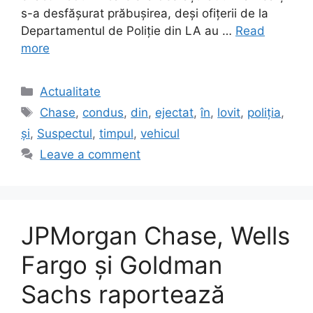
s-a desfășurat prăbușirea, deși ofițerii de la
Departamentul de Poliție din LA au …
Read
more
Categories
Actualitate
Tags
Chase
,
condus
,
din
,
ejectat
,
în
,
lovit
,
poliția
,
și
,
Suspectul
,
timpul
,
vehicul
Leave a comment
JPMorgan Chase, Wells
Fargo și Goldman
Sachs raportează