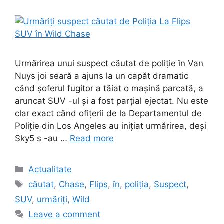
Urmărirea unui suspect căutat de poliție în Van
Nuys joi seară a ajuns la un capăt dramatic
când șoferul fugitor a tăiat o mașină parcată, a
aruncat SUV -ul și a fost parțial ejectat. Nu este
clar exact când ofițerii de la Departamentul de
Poliție din Los Angeles au inițiat urmărirea, deși
Sky5 s -au …
Read more
Categories
Actualitate
Tags
căutat
,
Chase
,
Flips
,
în
,
poliția
,
Suspect
,
SUV
,
urmăriți
,
Wild
Leave a comment