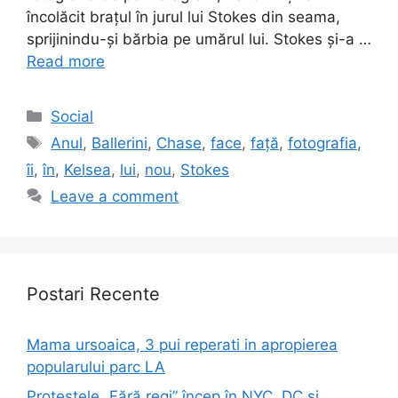
încolăcit brațul în jurul lui Stokes din seama,
sprijinindu-și bărbia pe umărul lui. Stokes și-a …
Read more
Categories
Social
Tags
Anul
,
Ballerini
,
Chase
,
face
,
față
,
fotografia
,
îi
,
în
,
Kelsea
,
lui
,
nou
,
Stokes
Leave a comment
Postari Recente
Mama ursoaica, 3 pui reperati in apropierea
popularului parc LA
Protestele „Fără regi” încep în NYC, DC și