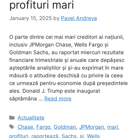
profituri mari
January 15, 2025
by
Pavel Andreya
O parte dintre cei mai mari creditori ai națiunii,
inclusiv JPMorgan Chase, Wells Fargo și
Goldman Sachs, au raportat miercuri rezultate
financiare trimestriale și anuale care depășesc
așteptările analiștilor și și-au exprimat în mare
măsură o atitudine deschisă cu privire la ceea
ce urmează pentru economie după președintele
ales. Donald J. Trump este inaugurat
săptămâna …
Read more
Categories
Actualitate
Tags
Chase
,
Fargo
,
Goldman
,
JPMorgan
,
mari
,
profituri
,
raportează
,
Sachs
,
și
,
Wells