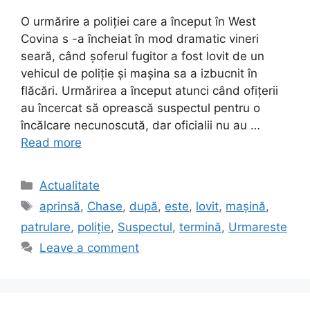
O urmărire a poliției care a început în West
Covina s -a încheiat în mod dramatic vineri
seară, când șoferul fugitor a fost lovit de un
vehicul de poliție și mașina sa a izbucnit în
flăcări. Urmărirea a început atunci când ofițerii
au încercat să oprească suspectul pentru o
încălcare necunoscută, dar oficialii nu au …
Read more
Categories
Actualitate
Tags
aprinsă
,
Chase
,
după
,
este
,
lovit
,
mașină
,
patrulare
,
poliție
,
Suspectul
,
termină
,
Urmareste
Leave a comment