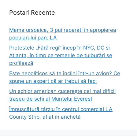
Postari Recente
Mama ursoaica, 3 pui reperati in apropierea
popularului parc LA
Protestele „Fără regi” încep în NYC, DC și
Atlanta, în timp ce temerile de tulburări se
profilează
Este nepoliticos să te înclini într-un avion? Ce
spune un expert că ar trebui să faci
Un schior american cucerește cel mai dificil
traseu de schi al Muntelui Everest
Împușcătură târziu în centrul comercial LA
County Strip, aflat în anchetă