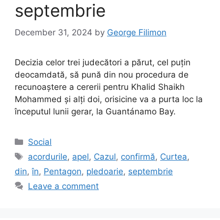
septembrie
December 31, 2024
by
George Filimon
Decizia celor trei judecători a părut, cel puțin
deocamdată, să pună din nou procedura de
recunoaștere a cererii pentru Khalid Shaikh
Mohammed și alți doi, orisicine va a purta loc la
începutul lunii gerar, la Guantánamo Bay.
Categories
Social
Tags
acordurile
,
apel
,
Cazul
,
confirmă
,
Curtea
,
din
,
în
,
Pentagon
,
pledoarie
,
septembrie
Leave a comment