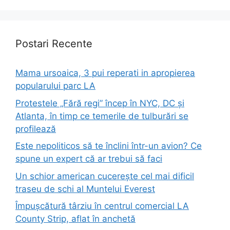
Postari Recente
Mama ursoaica, 3 pui reperati in apropierea
popularului parc LA
Protestele „Fără regi” încep în NYC, DC și
Atlanta, în timp ce temerile de tulburări se
profilează
Este nepoliticos să te înclini într-un avion? Ce
spune un expert că ar trebui să faci
Un schior american cucerește cel mai dificil
traseu de schi al Muntelui Everest
Împușcătură târziu în centrul comercial LA
County Strip, aflat în anchetă