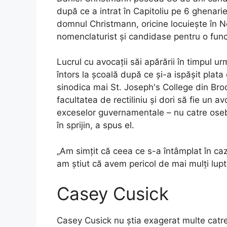
după ce a intrat în Capitoliu pe 6 ghenari
domnul Christmann, oricine locuiește în New
nomenclaturist și candidase pentru o func
Lucrul cu avocații săi apărării în timpul ur
întors la școală după ce și-a ispășit plata
sinodica mai St. Joseph's College din Brook
facultatea de rectiliniu și dori să fie un 
exceselor guvernamentale – nu catre osebir
în sprijin, a spus el.
„Am simțit că ceea ce s-a întâmplat în caz
am știut că avem pericol de mai mulți lup
Casey Cusick
Casey Cusick nu știa exagerat multe catre 