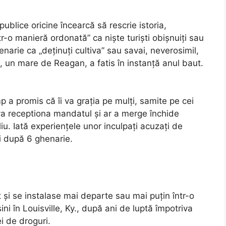
ublice oricine încearcă să rescrie istoria,
r-o manieră ordonată” ca niște turiști obișnuiți sau
narie ca „deținuți cultiva” sau savai, neverosimil,
, un mare de Reagan, a fatis în instanță anul baut.
p a promis că îi va grația pe mulți, samite pe cei
i va receptiona mandatul și ar a merge închide
iu. Iată experiențele unor inculpați acuzați de
i după 6 ghenarie.
t și se instalase mai departe sau mai puțin într-o
i în Louisville, Ky., după ani de luptă împotriva
i de droguri.