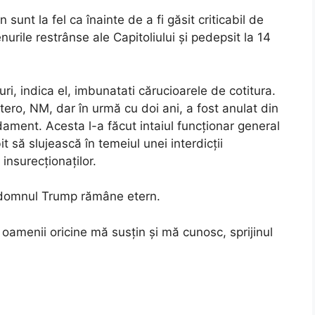
 sunt la fel ca înainte de a fi găsit criticabil de
nurile restrânse ale Capitoliului și pedepsit la 14
ri, indica el, imbunatati cărucioarele de cotitura.
tero, NM, dar în urmă cu doi ani, a fost anulat din
ament. Acesta l-a făcut intaiul funcționar general
t să slujească în temeiul unei interdicții
 insurecționaților.
u domnul Trump rămâne etern.
 oamenii oricine mă susțin și mă cunosc, sprijinul