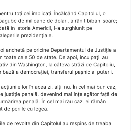
ntru toți cei implicați. Încălcând Capitoliul, o
t pagube de milioane de dolari, a rănit biban-soare;
dată în istoria Americii, i-a surghiunit pe
alegerile prezidențiale.
oi anchetă pe oricine Departamentul de Justiție a
n toate cele 50 de state. De apoi, inculpații au
rativ din Washington, la câteva străzi de Capitoliu,
e bază a democrației, transferul pașnic al puterii.
cțiunile lor în acea zi, alții nu. În cel mai bun caz,
de justiție penală, devenind mai înțelegător față de
u urmărirea penală. În cel mai rău caz, ei rămân
it de periile cu legea.
le de revolte din Capitolul au respins de treaba