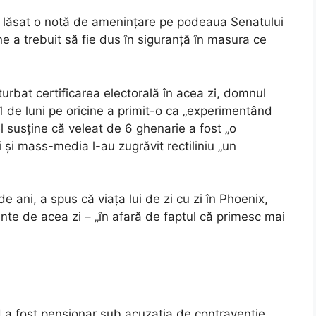
 a lăsat o notă de amenințare pe podeaua Senatului
e a trebuit să fie dus în siguranță în masura ce
rturbat certificarea electorală în acea zi, domnul
 de luni pe oricine a primit-o ca „experimentând
 el susține că veleat de 6 ghenarie a fost „o
ici și mass-media l-au zugrăvit rectiliniu „un
 ani, a spus că viața lui de zi cu zi în Phoenix,
nte de acea zi – „în afară de faptul că primesc mai
a fost pensionar sub acuzația de contravenție,