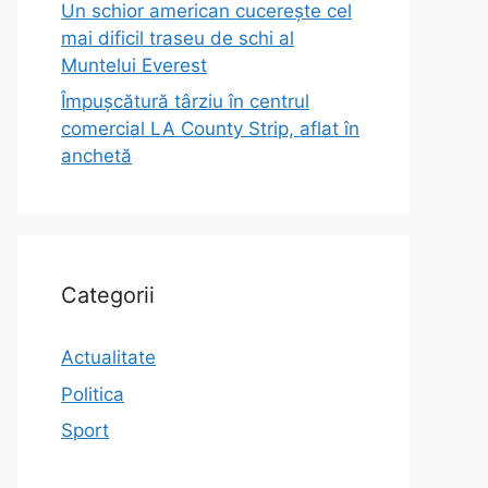
Un schior american cucerește cel
mai dificil traseu de schi al
Muntelui Everest
Împușcătură târziu în centrul
comercial LA County Strip, aflat în
anchetă
Categorii
Actualitate
Politica
Sport