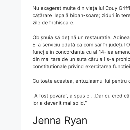
Nu exagerat multe din viața lui Couy Griffin
cățărare ilegală biban-soare; ziduri în tere
zile de închisoare.
Obișnuia să dețină un restauratie. Adineau
El a serviciu odată ca comisar în județul O
funcție în concordanta cu al 14-lea amend
din mai tare de un suta căruia i s-a prohibi
constituționale privind exercitarea funcției
Cu toate acestea, entuziasmul lui pentr
„A fost povara”, a spus el. „Dar eu cred că
lor a devenit mai solid.”
Jenna Ryan