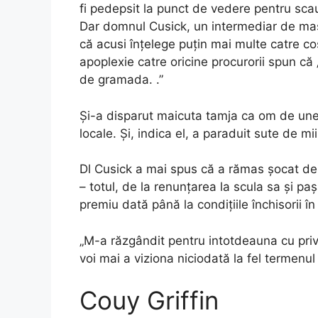
fi pedepsit la punct de vedere pentru scaun
Dar domnul Cusick, un intermediar de mași
că acusi înțelege puțin mai multe catre co
apoplexie catre oricine procurorii spun că
de gramada. .”
Și-a disparut maicuta tamja ca om de uneal
locale. Și, indica el, a paraduit sute de mi
Dl Cusick a mai spus că a rămas șocat de r
– totul, de la renunțarea la scula sa și p
premiu dată până la condițiile închisorii în 
„M-a răzgândit pentru intotdeauna cu privel
voi mai a viziona niciodată la fel termenul 
Couy Griffin