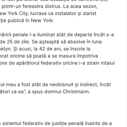
e printr-un fereastra distrus. La acea sezon,
 York City, lucrase ca instalator și ziarist
ție publică în New York.
măririi penale l-a iluminat atât de departe încât s-a
 de 25 de zile. Se așteaptă să absolve în luna
lyn. Și acusi, la 42 de ani, se înscrie la
avocat oricine să poată a se masura împotriva
e de apărătorul federativ oricine i-a strain intaiul
ul meu a fost atât de neobisnuit și indirect, încât
tători ca ea”, a spus domnul Christmann.
sistemul federativ de justiție penală înainte de a