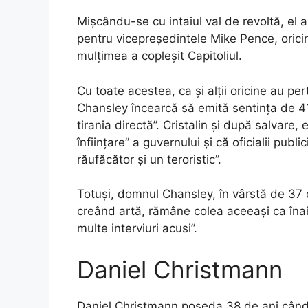
Mișcându-se cu intaiul val de revoltă, el
pentru vicepreședintele Mike Pence, oricin
mulțimea a copleșit Capitoliul.
Cu toate acestea, ca și alții oricine au pe
Chansley încearcă să emită sentința de 41
tirania directă”. Cristalin și după salvare,
înființare” a guvernului și că oficialii publ
răufăcător și un teroristic”.
Totuși, domnul Chansley, în vârstă de 37 de
creând artă, rămâne colea aceeași ca înai
multe interviuri acusi”.
Daniel Christmann
Daniel Christmann poseda 38 de ani când 