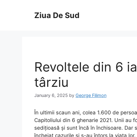
Skip
to
Ziua De Sud
content
Revoltele din 6 i
târziu
January 6, 2025
by
George Filimon
În ultimii scaun ani, colea 1.600 de perso
Capitoliului din 6 ghenarie 2021. Unii au f
sedițioasă și sunt încă în închisoare. Dar
încheiat cazurile și s-au întors la viața lor.