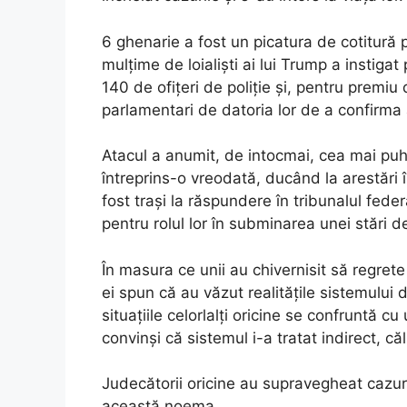
6 ghenarie a fost un picatura de cotitură pe
mulțime de loialiști ai lui Trump a instiga
140 de ofițeri de poliție și, pentru premiu 
parlamentari de datoria lor de a confirma 
Atacul a anumit, de intocmai, cea mai puh
întreprins-o vreodată, ducând la arestări î
fost trași la răspundere în tribunalul fede
pentru rolul lor în subminarea unei stări d
În masura ce unii au chivernisit să regrete a
ei spun că au văzut realitățile sistemului 
situațiile celorlalți oricine se confruntă c
convinși că sistemul i-a tratat indirect, căl
Judecătorii oricine au supravegheat cazuri
această noema.