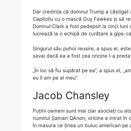
Dar credința că domnul Trump a câștigat al
Capitoliu cu o mască Guy Fawkes și să r
Domnul Clark a fost pedepsit la cinci luni 
lucrează la o echipă de curățare a gips-ca
Singurul său puhoi reusire, a spus el, este
savai dacă ea a fost cea oricine l-a predat
„În loc să fiu supărat pe ea”, a spus el, „a
eu îl am pe al meu”.
Jacob Chansley
Puțini oameni sunt mai clar asociați cu at
numitul Șaman QAnon, oricine a intrat în 
în masura ce ținea un buluc american pe u