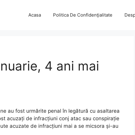
Acasa
Politica De Confidenţialitate
Desp
anuarie, 4 ani mai
ane au fost urmărite penal în legătură cu asaltarea
ost acuzați de infracțiuni conj atac sau conspirație
 sute acuzate de infracțiuni mai a se micsora și-au