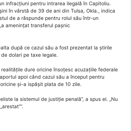
 infracțiuni pentru intrarea ilegală în Capitoliu.
ni în vârstă de 39 de ani din Tulsa, Okla., indica
stul de a răspunde pentru rolul său într-un
 „a amenințat transferul pașnic
ta după ce cazul său a fost prezentat la știrile
i de dolari pe taxe legale.
ealitățile dure oricine însoțesc acuzațiile federale
așaportul apoi când cazul său a început pentru
oricine și-a ispășit plata de 10 zile.
iste la sistemul de justiție penală”, a spus el. „Nu
„arestat””.