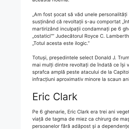
„Am fost șocat să văd unele personalități p
susținând că revoltații s-au comportat „înt
martirizând inculpații condamnați pe 6 ghe
„ostatici”” Judecătorul Royce C. Lamberth
„Totul acesta este ilogic.”
Totuși, președintele select Donald J. Trum
mai mulți dintre revoltați de îndată ce îș
sprafca amplă peste atacului de la Capitol
infracțiuni aproximativ minore la scaun an
Eric Clark
Pe 6 ghenarie, Eric Clark era trei ani vege
viață de tagma de miez ca chirurg de mașin
persoanelor fără adăpost și a dependențe