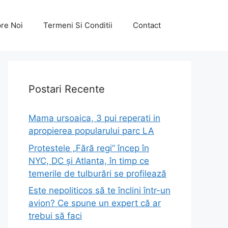
re Noi
Termeni Si Conditii
Contact
Postari Recente
Mama ursoaica, 3 pui reperati in
apropierea popularului parc LA
Protestele „Fără regi” încep în
NYC, DC și Atlanta, în timp ce
temerile de tulburări se profilează
Este nepoliticos să te înclini într-un
avion? Ce spune un expert că ar
trebui să faci