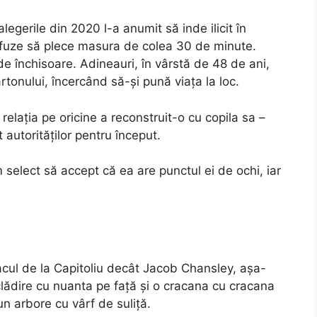
egerile din 2020 l-a anumit să inde ilicit în
efuze să plece masura de colea 30 de minute.
de închisoare. Adineauri, în vârstă de 48 de ani,
rtonului, încercând să-și pună viața la loc.
 relația pe oricine a reconstruit-o cu copila sa –
 autorităților pentru început.
m select să accept că ea are punctul ei de ochi, iar
acul de la Capitoliu decât Jacob Chansley, așa-
clădire cu nuanta pe față și o cracana cu cracana
n arbore cu vârf de suliță.