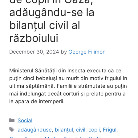
adăugându-se la
bilanțul civil al
războiului
December 30, 2024
by
George Filimon
Ministerul Sănătății din Insecta executa că cel
puțin cinci bebeluși au murit din motiv frigului în
ultima săptămână. Familiile strămutate au puțin
mai indelungat decât corturi și prelate pentru a
le apara de intemperii.
Categories
Social
Tags
adăugânduse
,
bilanțul
,
civil
,
copii
,
Frigul
,