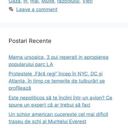
Gaza
,
în
,
mai
,
Multe
,
războiului
,
Vieți
Leave a comment
Postari Recente
Mama ursoaica, 3 pui reperati in apropierea
popularului parc LA
Protestele „Fără regi” încep în NYC, DC și
Atlanta, în timp ce temerile de tulburări se
profilează
Este nepoliticos să te înclini într-un avion? Ce
spune un expert că ar trebui să faci
Un schior american cucerește cel mai dificil
traseu de schi al Muntelui Everest