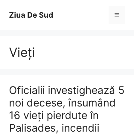
Skip
to
Ziua De Sud
Menu
content
Vieți
Oficialii investighează 5
noi decese, însumând
16 vieți pierdute în
Palisades, incendii