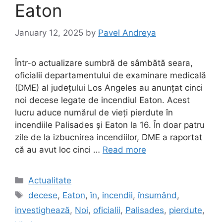
Eaton
January 12, 2025
by
Pavel Andreya
Într-o actualizare sumbră de sâmbătă seara,
oficialii departamentului de examinare medicală
(DME) al județului Los Angeles au anunțat cinci
noi decese legate de incendiul Eaton. Acest
lucru aduce numărul de vieți pierdute în
incendiile Palisades și Eaton la 16. În doar patru
zile de la izbucnirea incendiilor, DME a raportat
că au avut loc cinci …
Read more
Categories
Actualitate
Tags
decese
,
Eaton
,
în
,
incendii
,
însumând
,
investighează
,
Noi
,
oficialii
,
Palisades
,
pierdute
,