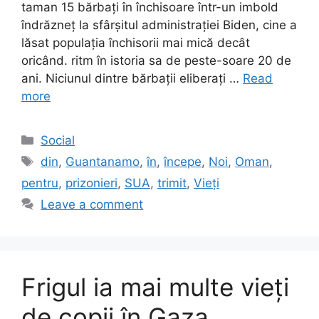
taman 15 bărbați în închisoare într-un imbold
îndrăzneț la sfârșitul administrației Biden, cine a
lăsat populația închisorii mai mică decât
oricând. ritm în istoria sa de peste-soare 20 de
ani. Niciunul dintre bărbații eliberați …
Read
more
Categories
Social
Tags
din
,
Guantanamo
,
în
,
începe
,
Noi
,
Oman
,
pentru
,
prizonieri
,
SUA
,
trimit
,
Vieți
Leave a comment
Frigul ia mai multe vieți
de copii în Gaza,