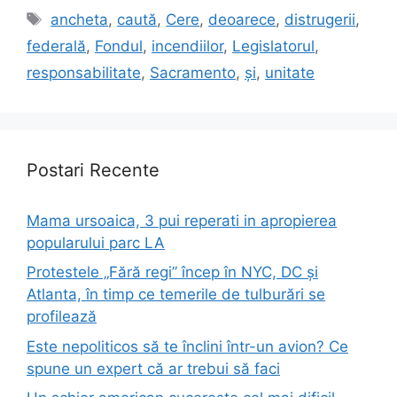
Tags
ancheta
,
caută
,
Cere
,
deoarece
,
distrugerii
,
federală
,
Fondul
,
incendiilor
,
Legislatorul
,
responsabilitate
,
Sacramento
,
și
,
unitate
Postari Recente
Mama ursoaica, 3 pui reperati in apropierea
popularului parc LA
Protestele „Fără regi” încep în NYC, DC și
Atlanta, în timp ce temerile de tulburări se
profilează
Este nepoliticos să te înclini într-un avion? Ce
spune un expert că ar trebui să faci