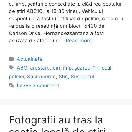
cu împușcăturile concediate la clădirea postului
de știri ABC10, la 13:30 vineri. Vehiculul
suspectului a fost identificat de poliție, ceea ce i
-a dus la o reședință din blocul 5400 din
Carlson Drive. Hernandezsantana a fost
acuzată de atac cu o …
Read more
Categories
Actualitate
Tags
ABC
,
arestare
,
din
,
împușcarea
,
în
,
local
,
poliției
,
Sacramento
,
Stiri
,
Suspectul
Leave a comment
Fotografii au tras la
secția locală de știri