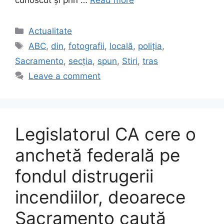
cunoscut și prin …
Read more
Categories
Actualitate
Tags
ABC
,
din
,
fotografii
,
locală
,
poliția
,
Sacramento
,
secția
,
spun
,
Stiri
,
tras
Leave a comment
Legislatorul CA cere o
anchetă federală pe
fondul distrugerii
incendiilor, deoarece
Sacramento caută