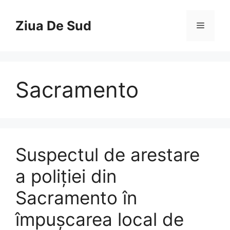
Skip
to
Ziua De Sud
Menu
content
Sacramento
Suspectul de arestare
a poliției din
Sacramento în
împușcarea local de