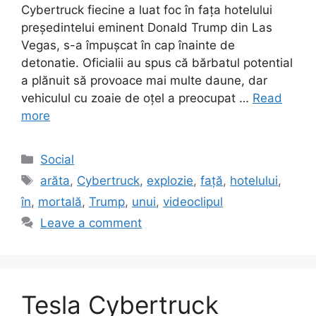
Cybertruck fiecine a luat foc în fața hotelului
președintelui eminent Donald Trump din Las
Vegas, s-a împușcat în cap înainte de
detonatie. Oficialii au spus că bărbatul potential
a plănuit să provoace mai multe daune, dar
vehiculul cu zoaie de oțel a preocupat …
Read
more
Categories
Social
Tags
arăta
,
Cybertruck
,
explozie
,
față
,
hotelului
,
în
,
mortală
,
Trump
,
unui
,
videoclipul
Leave a comment
Tesla Cybertruck