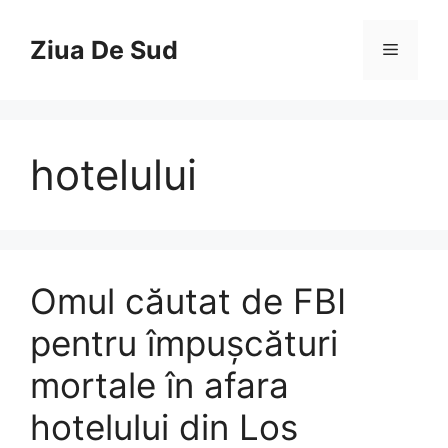
Skip
to
Ziua De Sud
Menu
content
hotelului
Omul căutat de FBI
pentru împușcături
mortale în afara
hotelului din Los