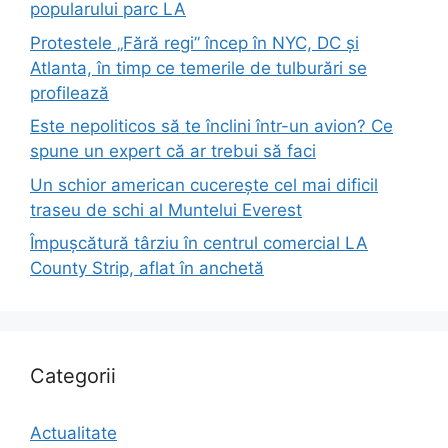
popularului parc LA
Protestele „Fără regi” încep în NYC, DC și
Atlanta, în timp ce temerile de tulburări se
profilează
Este nepoliticos să te înclini într-un avion? Ce
spune un expert că ar trebui să faci
Un schior american cucerește cel mai dificil
traseu de schi al Muntelui Everest
Împușcătură târziu în centrul comercial LA
County Strip, aflat în anchetă
Categorii
Actualitate