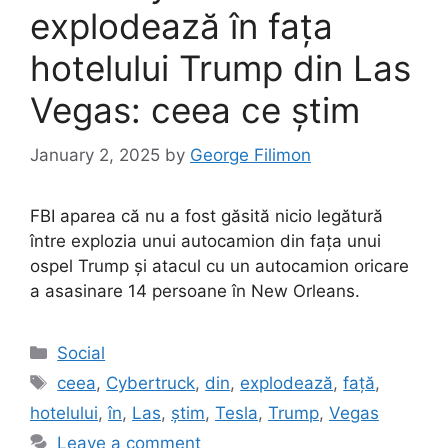
explodează în fața
hotelului Trump din Las
Vegas: ceea ce știm
January 2, 2025
by
George Filimon
FBI aparea că nu a fost găsită nicio legătură
între explozia unui autocamion din fața unui
ospel Trump și atacul cu un autocamion oricare
a asasinare 14 persoane în New Orleans.
Categories
Social
Tags
ceea
,
Cybertruck
,
din
,
explodează
,
față
,
hotelului
,
în
,
Las
,
știm
,
Tesla
,
Trump
,
Vegas
Leave a comment