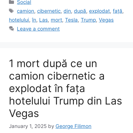
Categories
Social
Tags
camion
,
cibernetic
,
din
,
după
,
explodat
,
față
,
hotelului
,
în
,
Las
,
mort
,
Tesla
,
Trump
,
Vegas
Leave a comment
1 mort după ce un
camion cibernetic a
explodat în fața
hotelului Trump din Las
Vegas
January 1, 2025
by
George Filimon