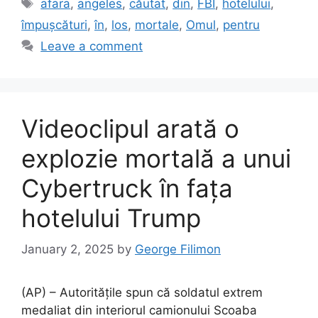
Tags
afara
,
angeles
,
căutat
,
din
,
FBI
,
hotelului
,
împușcături
,
în
,
los
,
mortale
,
Omul
,
pentru
Leave a comment
Videoclipul arată o
explozie mortală a unui
Cybertruck în fața
hotelului Trump
January 2, 2025
by
George Filimon
(AP) – Autoritățile spun că soldatul extrem
medaliat din interiorul camionului Scoaba