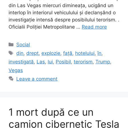
din Las Vegas miercuri dimineața, ucigând un
interlop în interiorul vehiculului și declanșând o
investigație intensă despre posibilului terorism. .
Oficialii Poliției Metropolitane …
Read more
Categories
Social
Tags
din
,
drept
,
explozie
,
față
,
hotelului
,
în
,
investigată
,
Las
,
lui
,
Posibil
,
terorism
,
Trump
,
Vegas
Leave a comment
1 mort după ce un
camion cibernetic Tesla