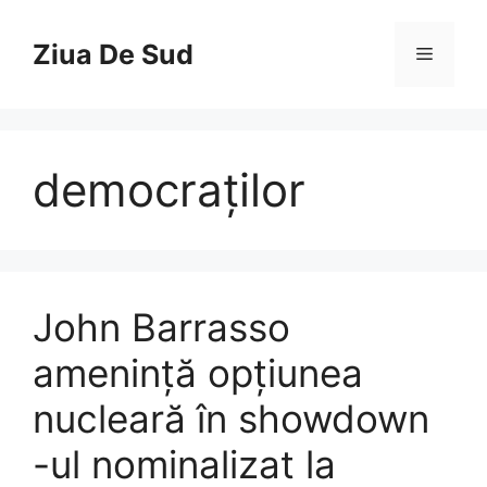
Skip
to
Ziua De Sud
Menu
content
democraților
John Barrasso
amenință opțiunea
nucleară în showdown
-ul nominalizat la