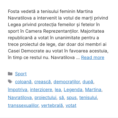
Fosta vedetă a tenisului feminin Martina
Navratilova a intervenit la votul de marți privind
Legea privind protecția femeilor și fetelor în
sport în Camera Reprezentanților. Majoritatea
republicană a votat în unanimitate pentru a
trece proiectul de lege, dar doar doi membri ai
Casei Democrate au votat în favoarea acestuia,
în timp ce restul nu. Navratilova …
Read more
Categories
Sport
Tags
coloană
,
crească
,
democraților
,
după
,
împotriva
,
interzicere
,
lea
,
Legenda
,
Martina
,
Navratilova
,
proiectului
,
să
,
spus
,
tenisului
,
transsexualilor
,
vertebrală
,
votat