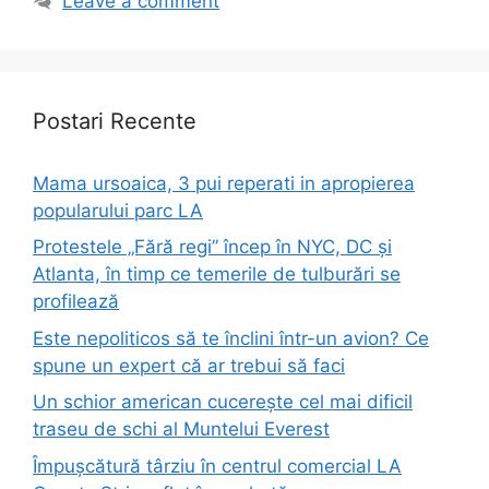
Leave a comment
Postari Recente
Mama ursoaica, 3 pui reperati in apropierea
popularului parc LA
Protestele „Fără regi” încep în NYC, DC și
Atlanta, în timp ce temerile de tulburări se
profilează
Este nepoliticos să te înclini într-un avion? Ce
spune un expert că ar trebui să faci
Un schior american cucerește cel mai dificil
traseu de schi al Muntelui Everest
Împușcătură târziu în centrul comercial LA