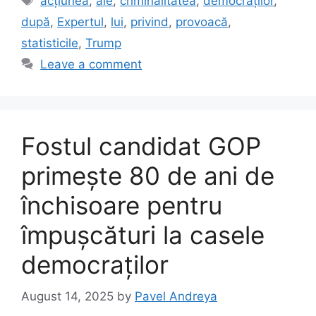
acțiunea
,
ale
,
criminalitatea
,
democraților
,
după
,
Expertul
,
lui
,
privind
,
provoacă
,
statisticile
,
Trump
Leave a comment
Fostul candidat GOP
primește 80 de ani de
închisoare pentru
împușcături la casele
democraților
August 14, 2025
by
Pavel Andreya