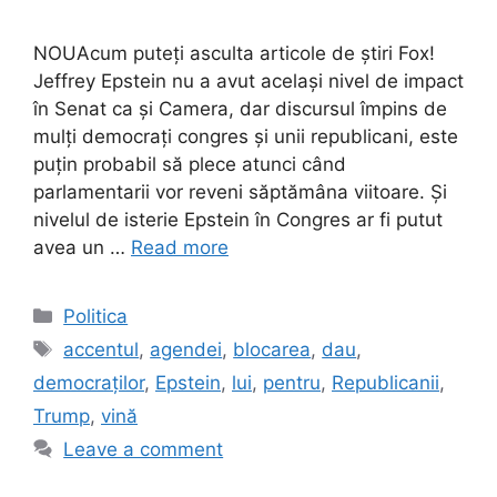
NOUAcum puteți asculta articole de știri Fox!
Jeffrey Epstein nu a avut același nivel de impact
în Senat ca și Camera, dar discursul împins de
mulți democrați congres și unii republicani, este
puțin probabil să plece atunci când
parlamentarii vor reveni săptămâna viitoare. Și
nivelul de isterie Epstein în Congres ar fi putut
avea un …
Read more
Categories
Politica
Tags
accentul
,
agendei
,
blocarea
,
dau
,
democraților
,
Epstein
,
lui
,
pentru
,
Republicanii
,
Trump
,
vină
Leave a comment