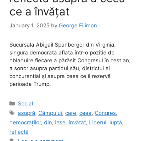
ce a învățat
January 1, 2025
by
George Filimon
Sucursala Abigail Spanberger din Virginia,
singura democrată aflată într-o poziție de
obladuire fiecare a părăsit Congresul în cest an,
a sonor asupra partidul său, districtul ei
concurential și asupra ceea ce îi rezervă
perioada Trump.
Categories
Social
Tags
asupră
,
Câmpului
,
care
,
ceea
,
Congres
,
democraților
,
din
,
iese
,
învățat
,
Liderul
,
luptă
,
reflectă