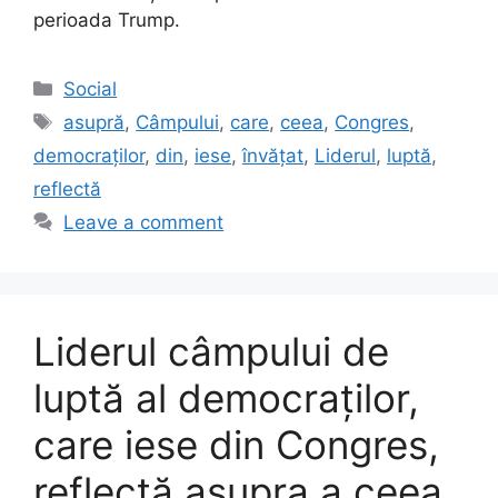
perioada Trump.
Categories
Social
Tags
asupră
,
Câmpului
,
care
,
ceea
,
Congres
,
democraților
,
din
,
iese
,
învățat
,
Liderul
,
luptă
,
reflectă
Leave a comment
Liderul câmpului de
luptă al democraților,
care iese din Congres,
reflectă asupra a ceea