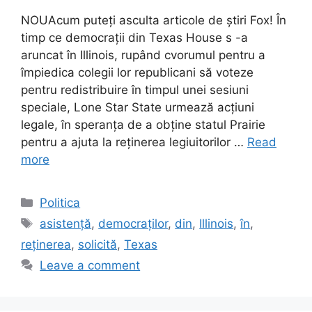
NOUAcum puteți asculta articole de știri Fox! În
timp ce democrații din Texas House s -a
aruncat în Illinois, rupând cvorumul pentru a
împiedica colegii lor republicani să voteze
pentru redistribuire în timpul unei sesiuni
speciale, Lone Star State urmează acțiuni
legale, în speranța de a obține statul Prairie
pentru a ajuta la reținerea legiuitorilor …
Read
more
Categories
Politica
Tags
asistență
,
democraților
,
din
,
Illinois
,
în
,
reținerea
,
solicită
,
Texas
Leave a comment