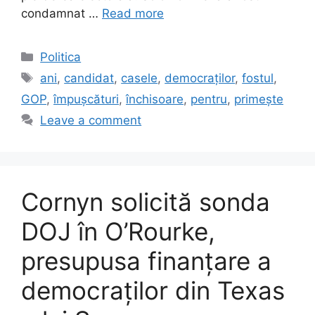
condamnat …
Read more
Categories
Politica
Tags
ani
,
candidat
,
casele
,
democraților
,
fostul
,
GOP
,
împușcături
,
închisoare
,
pentru
,
primește
Leave a comment
Cornyn solicită sonda
DOJ în O’Rourke,
presupusa finanțare a
democraților din Texas