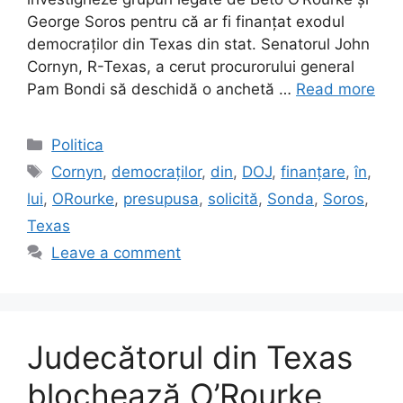
George Soros pentru că ar fi finanțat exodul
democraților din Texas din stat. Senatorul John
Cornyn, R-Texas, a cerut procurorului general
Pam Bondi să deschidă o anchetă …
Read more
Categories
Politica
Tags
Cornyn
,
democraților
,
din
,
DOJ
,
finanțare
,
în
,
lui
,
ORourke
,
presupusa
,
solicită
,
Sonda
,
Soros
,
Texas
Leave a comment
Judecătorul din Texas
blochează O’Rourke