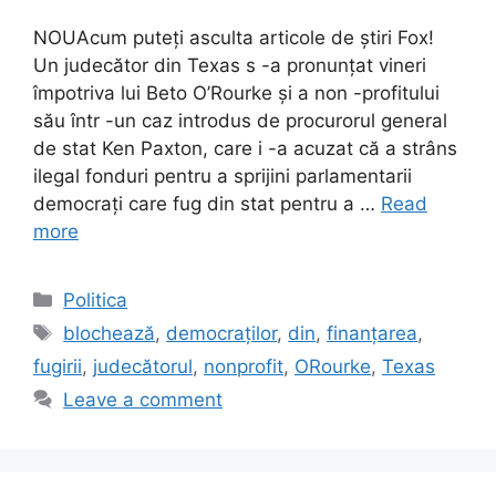
NOUAcum puteți asculta articole de știri Fox!
Un judecător din Texas s -a pronunțat vineri
împotriva lui Beto O’Rourke și a non -profitului
său într -un caz introdus de procurorul general
de stat Ken Paxton, care i -a acuzat că a strâns
ilegal fonduri pentru a sprijini parlamentarii
democrați care fug din stat pentru a …
Read
more
Categories
Politica
Tags
blochează
,
democraților
,
din
,
finanțarea
,
fugirii
,
judecătorul
,
nonprofit
,
ORourke
,
Texas
Leave a comment