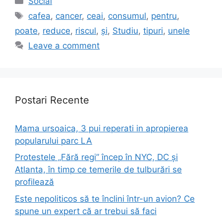
Social
Tags
cafea
,
cancer
,
ceai
,
consumul
,
pentru
,
poate
,
reduce
,
riscul
,
și
,
Studiu
,
tipuri
,
unele
Leave a comment
Postari Recente
Mama ursoaica, 3 pui reperati in apropierea
popularului parc LA
Protestele „Fără regi” încep în NYC, DC și
Atlanta, în timp ce temerile de tulburări se
profilează
Este nepoliticos să te înclini într-un avion? Ce
spune un expert că ar trebui să faci