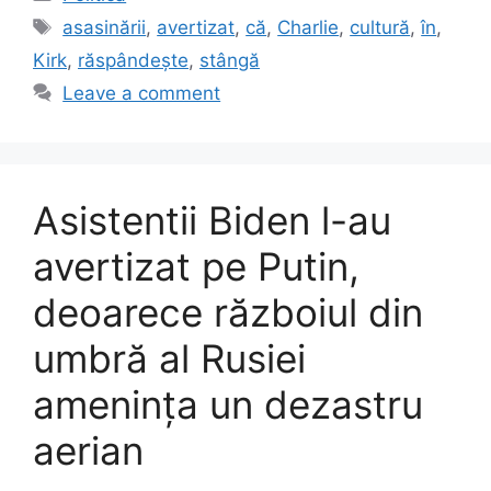
Tags
asasinării
,
avertizat
,
că
,
Charlie
,
cultură
,
în
,
Kirk
,
răspândește
,
stângă
Leave a comment
Asistentii Biden l-au
avertizat pe Putin,
deoarece războiul din
umbră al Rusiei
amenința un dezastru
aerian