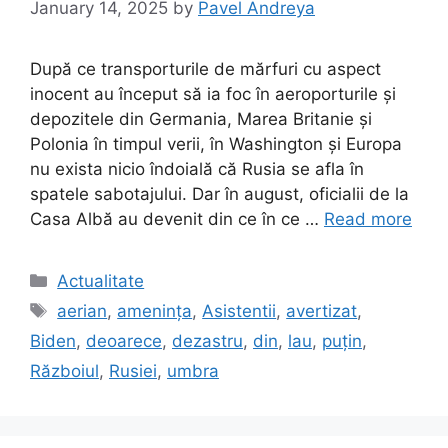
January 14, 2025
by
Pavel Andreya
După ce transporturile de mărfuri cu aspect
inocent au început să ia foc în aeroporturile și
depozitele din Germania, Marea Britanie și
Polonia în timpul verii, în Washington și Europa
nu exista nicio îndoială că Rusia se afla în
spatele sabotajului. Dar în august, oficialii de la
Casa Albă au devenit din ce în ce …
Read more
Categories
Actualitate
Tags
aerian
,
amenința
,
Asistentii
,
avertizat
,
Biden
,
deoarece
,
dezastru
,
din
,
lau
,
puțin
,
Războiul
,
Rusiei
,
umbra