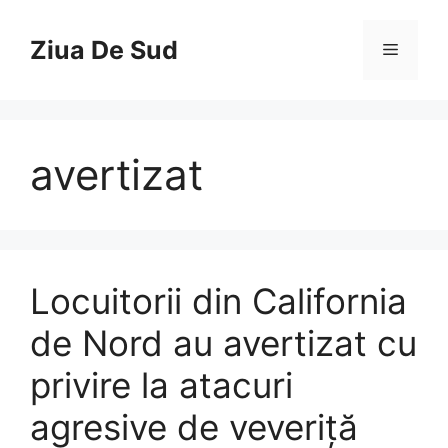
Skip
to
Ziua De Sud
Menu
content
avertizat
Locuitorii din California
de Nord au avertizat cu
privire la atacuri
agresive de veveriță