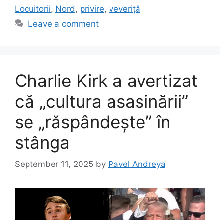
Locuitorii
,
Nord
,
privire
,
veveriță
Leave a comment
Charlie Kirk a avertizat
că „cultura asasinării”
se „răspândește” în
stânga
September 11, 2025
by
Pavel Andreya