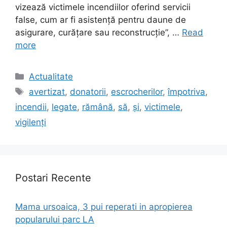
vizează victimele incendiilor oferind servicii
false, cum ar fi asistență pentru daune de
asigurare, curățare sau reconstrucție”, …
Read
more
Categories
Actualitate
Tags
avertizat
,
donatorii
,
escrocherilor
,
împotriva
,
incendii
,
legate
,
rămână
,
să
,
și
,
victimele
,
vigilenți
Postari Recente
Mama ursoaica, 3 pui reperati in apropierea
popularului parc LA