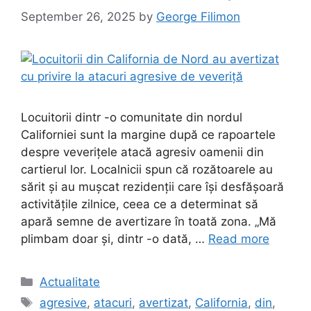
September 26, 2025
by
George Filimon
Locuitorii dintr -o comunitate din nordul
Californiei sunt la margine după ce rapoartele
despre veverițele atacă agresiv oamenii din
cartierul lor. Localnicii spun că rozătoarele au
sărit și au mușcat rezidenții care își desfășoară
activitățile zilnice, ceea ce a determinat să
apară semne de avertizare în toată zona. „Mă
plimbam doar și, dintr -o dată, …
Read more
Categories
Actualitate
Tags
agresive
,
atacuri
,
avertizat
,
California
,
din
,