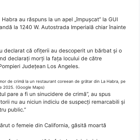
La Habra au răspuns la un apel „împușcat” la GUI
andă la 1240 W. Autostrada Imperială chiar înainte
u declarat că ofițerii au descoperit un bărbat și o
nd declarați morți la fața locului de către
Pompieri Județean Los Angeles.
omor de crimă la un restaurant coreean de grătar din La Habra, pe
e 2025. (Google Maps)
tul pare a fi un sinucidere de crimă”, au spus
atorii nu au niciun indiciu de suspecți remarcabili și
ru public.”
părut o femeie din California, găsită moartă