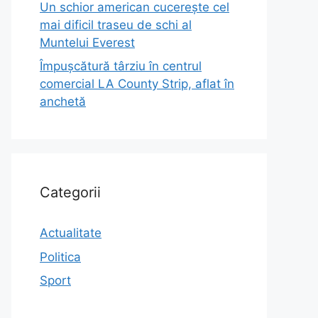
Un schior american cucerește cel
mai dificil traseu de schi al
Muntelui Everest
Împușcătură târziu în centrul
comercial LA County Strip, aflat în
anchetă
Categorii
Actualitate
Politica
Sport