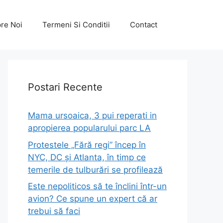
re Noi
Termeni Si Conditii
Contact
Postari Recente
Mama ursoaica, 3 pui reperati in
apropierea popularului parc LA
Protestele „Fără regi” încep în
NYC, DC și Atlanta, în timp ce
temerile de tulburări se profilează
Este nepoliticos să te înclini într-un
avion? Ce spune un expert că ar
trebui să faci