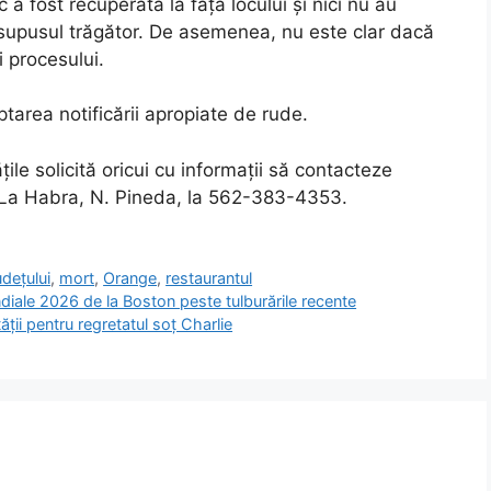
a fost recuperată la fața locului și nici nu au
resupusul trăgător. De asemenea, nu este clar dacă
ii procesului.
eptarea notificării apropiate de rude.
ile solicită oricui cu informații să contacteze
n La Habra, N. Pineda, la 562-383-4353.
udețului
,
mort
,
Orange
,
restaurantul
iale 2026 de la Boston peste tulburările recente
ății pentru regretatul soț Charlie