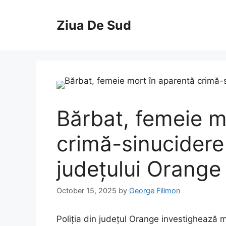
Skip
to
Ziua De Sud
content
Bărbat, femeie m
crimă-sinucidere 
județului Orange
October 15, 2025
by
George Filimon
Poliția din județul Orange investighează m