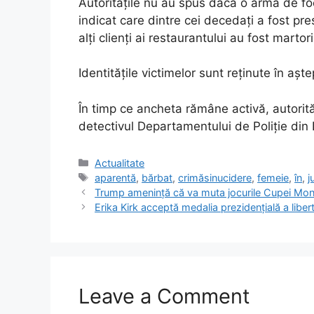
Autoritățile nu au spus dacă o armă de foc 
indicat care dintre cei decedați a fost p
alți clienți ai restaurantului au fost martor
Identitățile victimelor sunt reținute în așt
În timp ce ancheta rămâne activă, autorităț
detectivul Departamentului de Poliție di
Categories
Actualitate
Tags
aparentă
,
bărbat
,
crimăsinucidere
,
femeie
,
în
,
j
Trump amenință că va muta jocurile Cupei Mond
Erika Kirk acceptă medalia prezidențială a libert
Leave a Comment