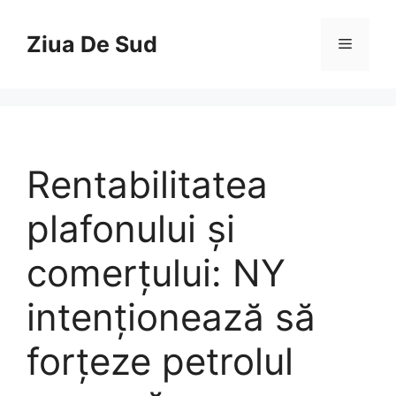
Skip
to
Ziua De Sud
Menu
content
Rentabilitatea
plafonului și
comerțului: NY
intenționează să
forțeze petrolul