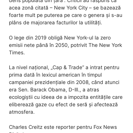
dens populată din țară”. Criticii au răspuns că
acea zonă citată – New York City – se bazează
foarte mult pe puterea pe care o genera și s-au
plâns de majorarea facturilor la utilități.
O lege din 2019 obligă New York-ul la zero
emisii nete până în 2050, potrivit The New York
Times.
La nivel național, „Cap & Trade” a intrat pentru
prima dată în lexicul american în timpul
campaniei prezidențiale din 2008, când atunci
era Sen. Barack Obama, D-Ill., a atras
ecologiștii cu ideea de a impozita entitățile care
eliberează gaze cu efect de seră și afectează
atmosfera.
Charles Creitz este reporter pentru Fox News