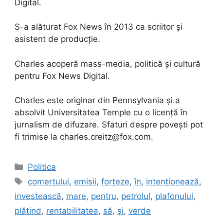
Digital.
S-a alăturat Fox News în 2013 ca scriitor și
asistent de producție.
Charles acoperă mass-media, politică și cultură
pentru Fox News Digital.
Charles este originar din Pennsylvania și a
absolvit Universitatea Temple cu o licență în
jurnalism de difuzare. Sfaturi despre povești pot
fi trimise la charles.creitz@fox.com.
Categories
Politica
Tags
comerțului
,
emisii
,
forțeze
,
în
,
intenționează
,
investească
,
mare
,
pentru
,
petrolul
,
plafonului
,
plătind
,
rentabilitatea
,
să
,
și
,
verde