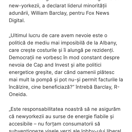
new-yorkezii, a declarat liderul minorității
adunării, William Barclay, pentru Fox News
Digital.
„Ultimul lucru de care avem nevoie este o
politică de mediu mai imposibilă de la Albany,
care crește costurile și îi alungă pe rezidenți.
Democrații ne vorbesc în mod constant despre
nevoia de Cap and Invest și alte politici
energetice greșite, dar când oamenii plătesc
mai mult la pompă și pot nu-și permit facturile la
încălzire, cine beneficiază?” întrebă Barclay, R-
Oneida.
„Este responsabilitatea noastră să ne asigurăm
că newyorkezii au surse de energie fiabile și
accesibile – nu forțam consumatorii să
subvenționeze visele verzi ale lobby-ului liberal