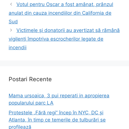
Votul pentru Oscar a fost amânat, prânzul
anulat din cauza incendiilor din California de
Sud
Victimele și donatorii au avertizat să rămână
vigilenți împotriva escrocherilor legate de
incendii
Postari Recente
Mama ursoaica, 3 pui reperati in apropierea
popularului parc LA
Protestele „Fără regi” încep în NYC, DC și
Atlanta, în timp ce temerile de tulburări se
profilează