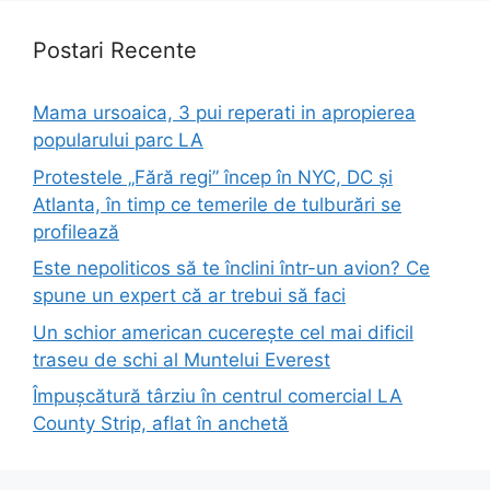
Postari Recente
Mama ursoaica, 3 pui reperati in apropierea
popularului parc LA
Protestele „Fără regi” încep în NYC, DC și
Atlanta, în timp ce temerile de tulburări se
profilează
Este nepoliticos să te înclini într-un avion? Ce
spune un expert că ar trebui să faci
Un schior american cucerește cel mai dificil
traseu de schi al Muntelui Everest
Împușcătură târziu în centrul comercial LA
County Strip, aflat în anchetă