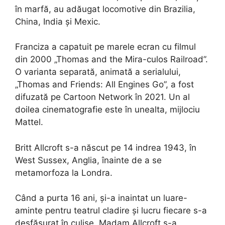
în marfă, au adăugat locomotive din Brazilia,
China, India și Mexic.
Franciza a capatuit pe marele ecran cu filmul
din 2000 „Thomas and the Mira-culos Railroad”.
O varianta separată, animată a serialului,
„Thomas and Friends: All Engines Go”, a fost
difuzată pe Cartoon Network în 2021. Un al
doilea cinematografie este în unealta, mijlociu
Mattel.
Britt Allcroft s-a născut pe 14 indrea 1943, în
West Sussex, Anglia, înainte de a se
metamorfoza la Londra.
Când a purta 16 ani, și-a inaintat un luare-
aminte pentru teatrul cladire și lucru fiecare s-a
desfășurat în culise. Madam Allcroft s-a