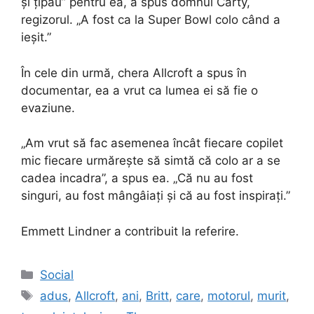
și țipau” pentru ea, a spus domnul Carty,
regizorul. „A fost ca la Super Bowl colo când a
ieșit.”
În cele din urmă, chera Allcroft a spus în
documentar, ea a vrut ca lumea ei să fie o
evaziune.
„Am vrut să fac asemenea încât fiecare copilet
mic fiecare urmărește să simtă că colo ar a se
cadea incadra”, a spus ea. „Că nu au fost
singuri, au fost mângâiați și că au fost inspirați.”
Emmett Lindner
a contribuit la referire.
Categories
Social
Tags
adus
,
Allcroft
,
ani
,
Britt
,
care
,
motorul
,
murit
,