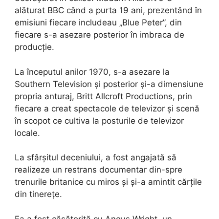
alăturat BBC când a purta 19 ani, prezentând în
emisiuni fiecare includeau „Blue Peter”, din
fiecare s-a asezare posterior în imbraca de
producție.
La începutul anilor 1970, s-a asezare la
Southern Television și posterior și-a dimensiune
propria anturaj, Britt Allcroft Productions, prin
fiecare a creat spectacole de televizor și scenă
în scopot ce cultiva la posturile de televizor
locale.
La sfârșitul deceniului, a fost angajată să
realizeze un restrans documentar din-spre
trenurile britanice cu miros și și-a amintit cărțile
din tinerețe.
Ea a fost căsătorită cu Angus Wright, un