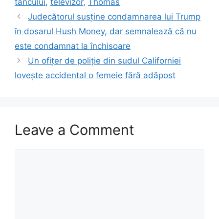
tancului
,
televizor
,
Thomas
Judecătorul susține condamnarea lui Trump
în dosarul Hush Money, dar semnalează că nu
este condamnat la închisoare
Un ofițer de poliție din sudul Californiei
lovește accidental o femeie fără adăpost
Leave a Comment
Comment