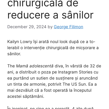
chirurgicală de
reducere a sânilor
December 29, 2024
by
George Filimon
Kailyn Lowry își arată noul look după ce a to-
lerabil o intervenție chirurgicală de micșorare a
sânilor.
The
Mamă adolescentă
diva, în vârstă de 32 de
ani, a distribuit o poza pe Instagram Stories cu
ea purtând un sutien de susținere și aruncând
un tinta de armonie, potrivit The US Sun. Ea a
mai dezvăluit că a fost operată la începutul
acestei săptămâni.
În inopinat, pe cine ea a poreclit „4 zile după