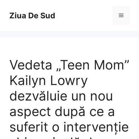
Skip
to
Ziua De Sud
Menu
content
Vedeta „Teen Mom”
Kailyn Lowry
dezvăluie un nou
aspect după ce a
suferit o intervenție