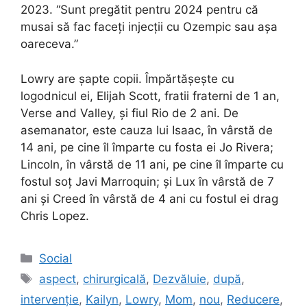
2023. “Sunt pregătit pentru 2024 pentru că
musai să fac faceți injecții cu Ozempic sau așa
oareceva.”
Lowry are șapte copii. Împărtășește cu
logodnicul ei, Elijah Scott, fratii fraterni de 1 an,
Verse and Valley, și fiul Rio de 2 ani. De
asemanator, este cauza lui Isaac, în vârstă de
14 ani, pe cine îl împarte cu fosta ei Jo Rivera;
Lincoln, în vârstă de 11 ani, pe cine îl împarte cu
fostul soț Javi Marroquin; și Lux în vârstă de 7
ani și Creed în vârstă de 4 ani cu fostul ei drag
Chris Lopez.
Categories
Social
Tags
aspect
,
chirurgicală
,
Dezvăluie
,
după
,
intervenție
,
Kailyn
,
Lowry
,
Mom
,
nou
,
Reducere
,