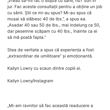
„Vreau să-mi fac o slujbă cu sânii, nu? Sun în
jur. Fac aceste consultații pentru a obține un job
cu sânii. Știi ce mi-au spus? Mi-au spus că
musai să slăbesc 40 de lbs.”, a spus ea.
„Asadar 40 sau 50 de lbs., mai indelung ca 50,
dar pesemne scăpam cu 40 lbs., înainte ca ei
să mă poată fapta.”
Stea de veritate a spus că experiența a fost
„extraordinar de umilitoare” și emoționantă.
Kailyn Lowry cu scaun dintre copiii ei.
Kailyn Lowry/Instagram
„Mi-am ravnitor să fac această readucere a