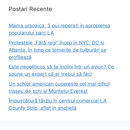
Postari Recente
Mama ursoaica, 3 pui reperati in apropierea
popularului parc LA
Protestele „Fără regi” încep în NYC, DC și
Atlanta, în timp ce temerile de tulburări se
profilează
Este nepoliticos să te înclini într-un avion? Ce
spune un expert că ar trebui să faci
Un schior american cucerește cel mai dificil
traseu de schi al Muntelui Everest
Împușcătură târziu în centrul comercial LA
County Strip, aflat în anchetă