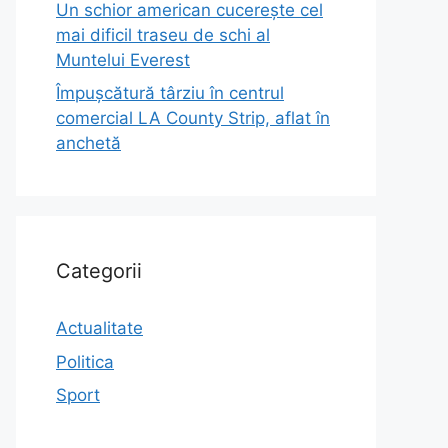
Un schior american cucerește cel
mai dificil traseu de schi al
Muntelui Everest
Împușcătură târziu în centrul
comercial LA County Strip, aflat în
anchetă
Categorii
Actualitate
Politica
Sport