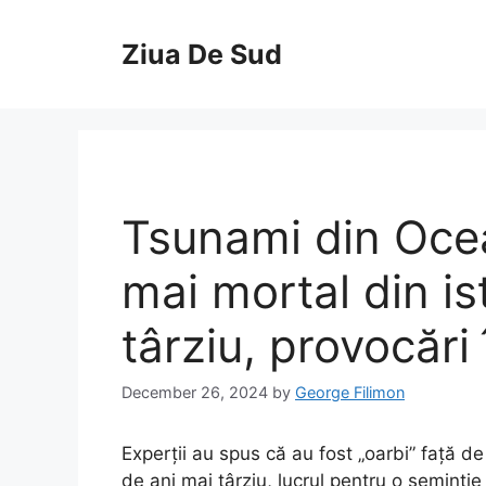
Skip
to
Ziua De Sud
content
Tsunami din Ocea
mai mortal din is
târziu, provocări
December 26, 2024
by
George Filimon
Experții au spus că au fost „oarbi” față 
de ani mai târziu, lucrul pentru o semintie