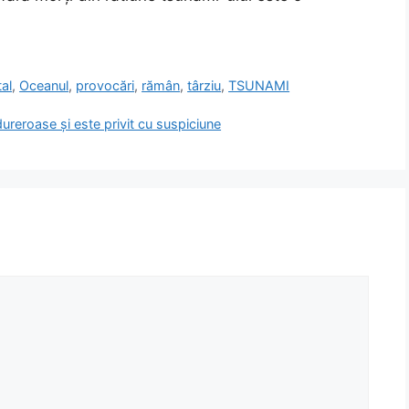
al
,
Oceanul
,
provocări
,
rămân
,
târziu
,
TSUNAMI
ureroase și este privit cu suspiciune