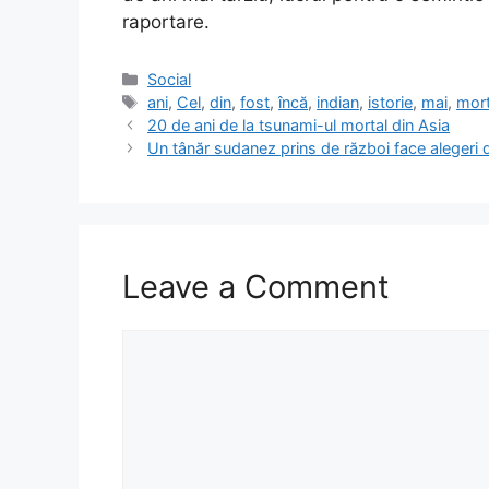
raportare.
Categories
Social
Tags
ani
,
Cel
,
din
,
fost
,
încă
,
indian
,
istorie
,
mai
,
mort
20 de ani de la tsunami-ul mortal din Asia
Un tânăr sudanez prins de război face alegeri d
Leave a Comment
Comment