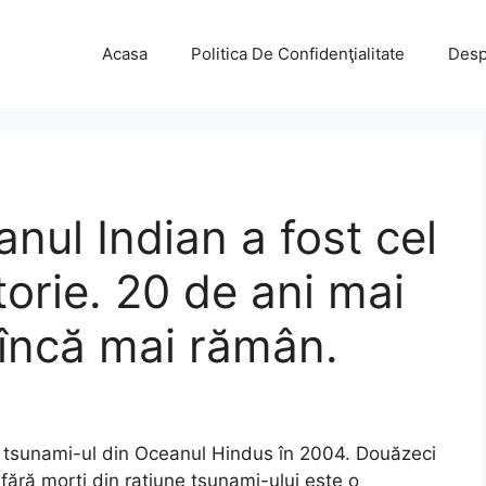
Acasa
Politica De Confidenţialitate
Desp
nul Indian a fost cel
torie. 20 de ani mai
 încă mai rămân.
de tsunami-ul din Oceanul Hindus în 2004. Douăzeci
 fără morți din ratiune tsunami-ului este o