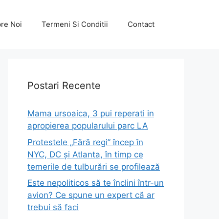
re Noi
Termeni Si Conditii
Contact
Postari Recente
Mama ursoaica, 3 pui reperati in
apropierea popularului parc LA
Protestele „Fără regi” încep în
NYC, DC și Atlanta, în timp ce
temerile de tulburări se profilează
Este nepoliticos să te înclini într-un
avion? Ce spune un expert că ar
trebui să faci