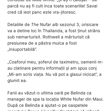
parcă nu aș fi cult inca toate scenariile! Savai
cred că iest panc este vra-jitoresc.
Detaliile de
The
Nufar alb
sezonul 3, orisicare
va a detine loc în Thailanda, a fost ținut strâns
sub nemarturisit. Rothwell a mărturisit că
presiunea de a păstra muica a fost
„insuportabilă”.
„Coaforul meu, șoferul de taximetru, oamenii m-
au clatinare pentru informații și am spus conj
„Mi-am scris viața. Nu vă pot a glasui nicicat”, a
glumit ea.
Fanii au văzut-o ultima oară pe Belinda ca
manager de spa la locația White Nufar din Maui.
După ce Belinda a ajutat-o ​​pe oaspetele