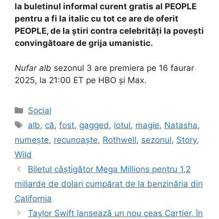
la buletinul informal curent gratis al PEOPLE
pentru a fi la italic cu tot ce are de oferit
PEOPLE, de la știri contra celebrități la povești
convingătoare de grija umanistic.
Nufar alb
sezonul 3 are premiera pe 16 faurar
2025, la 21:00 ET pe HBO și Max.
Categories
Social
Tags
alb
,
că
,
fost
,
gagged
,
lotul
,
magie
,
Natasha
,
numește
,
recunoaște
,
Rothwell
,
sezonul
,
Story
,
Wild
Biletul câștigător Mega Millions pentru 1,2
miliarde de dolari cumpărat de la benzinăria din
California
Taylor Swift lansează un nou ceas Cartier, în