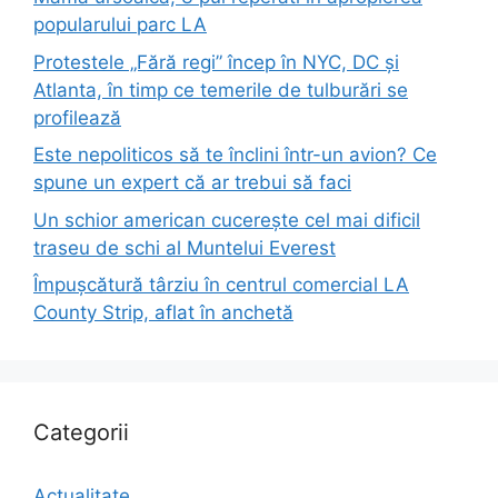
popularului parc LA
Protestele „Fără regi” încep în NYC, DC și
Atlanta, în timp ce temerile de tulburări se
profilează
Este nepoliticos să te înclini într-un avion? Ce
spune un expert că ar trebui să faci
Un schior american cucerește cel mai dificil
traseu de schi al Muntelui Everest
Împușcătură târziu în centrul comercial LA
County Strip, aflat în anchetă
Categorii
Actualitate