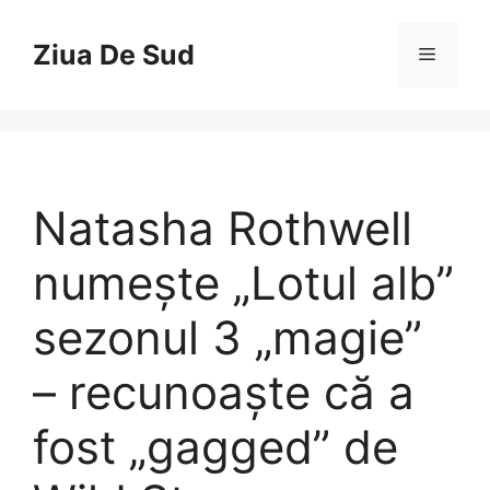
Skip
to
Ziua De Sud
Menu
content
Natasha Rothwell
numește „Lotul alb”
sezonul 3 „magie”
– recunoaște că a
fost „gagged” de