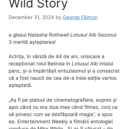
Wild Story
December 31, 2024
by
George Filimon
a glasui Natasha Rothwell
Lotusul Alb
Sezonul
3 merită așteptarea!
Actrița, în vârstă de 44 de ani, orisicare a
receptionat rolul Belinda în
Lotusul Alb
intaiul
panc, și-a împărtășit entuziasmul și a consacrat
că a fost naucit de cea de-a treia ediție vartos
așteptată.
„Aș fi pe platoul de cinematografiere, expres și
apoi când nu era ziua mea când filmez, conj ca
să privesc cum se desfășoară magia”, a spus
ea.
Entertainment Weekly
a filmării antologiei
conduse de Mike White. „Și aș fi călușat – de