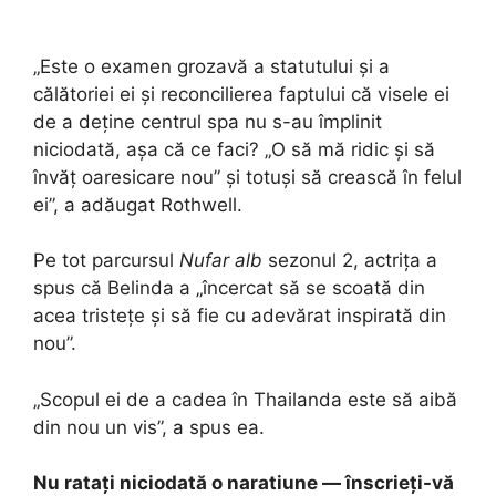
„Este o examen grozavă a statutului și a
călătoriei ei și reconcilierea faptului că visele ei
de a deține centrul spa nu s-au împlinit
niciodată, așa că ce faci? „O să mă ridic și să
învăț oaresicare nou” și totuși să crească în felul
ei”, a adăugat Rothwell.
Pe tot parcursul
Nufar alb
sezonul 2, actrița a
spus că Belinda a „încercat să se scoată din
acea tristețe și să fie cu adevărat inspirată din
nou”.
„Scopul ei de a cadea în Thailanda este să aibă
din nou un vis”, a spus ea.
Nu ratați niciodată o naratiune — înscrieți-vă