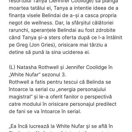
resortului Tanya (Jennifer Coolidge) să plângă
moartea tatălui ei, Tanya a intentie ideea de a
finanța visele Belindai de a-și a casca propria
negot de wellness. Dar, la sfârșitul călătoriei
rarunchi, speranțele Belindai au fost zdrobite
când Tanya și-a sters oferta după ce l-a întâlnit
pe Greg (Jon Gries), orisicare mai târziu a
detine să pună la sina uciderea ei.
(L) Natasha Rothwell și Jennifer Coolidge în
„White Nufar” sezonul 3.
Rothwell a fatis pentru tescui că Belinda se
întoarce la serial cu „energia personajului
magistral” și le-a oferit fanilor o perspectivă
catre modului în orisicare personajul predilect
de fani se va întoarce în serial.
„Ea încă lucrează la White Nufar și se află în